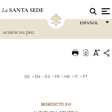
La
SANTA SEDE
ESPAÑOL
AUDIENCIAS
2012
FRANÇAIS
ENGLISH
ITALIANO
PORTUGUÊS
ESPAÑOL
DE
-
EN
-
ES
-
FR
-
HR
-
IT
-
PT
DEUTSCH
POLSKI
العربيّة
BENEDICTO XVI
中文