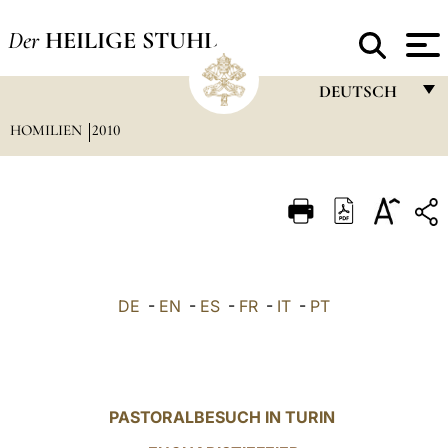
Der
HEILIGE STUHL
DEUTSCH
HOMILIEN
2010
FRANÇAIS
ENGLISH
ITALIANO
PORTUGUÊS
ESPAÑOL
DE
-
EN
-
ES
-
FR
-
IT
-
PT
DEUTSCH
POLSKI
العربيّة
PASTORALBESUCH IN TURIN
中文