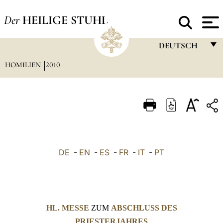
Der
HEILIGE STUHL
DEUTSCH
HOMILIEN
2010
FRANÇAIS
ENGLISH
ITALIANO
PORTUGUÊS
ESPAÑOL
DE
-
EN
-
ES
-
FR
-
IT
-
PT
DEUTSCH
POLSKI
العربيّة
HL. MESSE
ZUM
ABSCHLUSS DES
中文
PRIESTERJAHRES