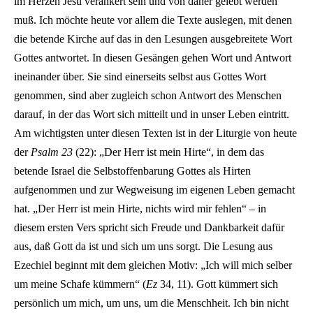
im Herzen Jesu verankert sein und von daher gelebt werden
muß. Ich möchte heute vor allem die Texte auslegen, mit denen
die betende Kirche auf das in den Lesungen ausgebreitete Wort
Gottes antwortet. In diesen Gesängen gehen Wort und Antwort
ineinander über. Sie sind einerseits selbst aus Gottes Wort
genommen, sind aber zugleich schon Antwort des Menschen
darauf, in der das Wort sich mitteilt und in unser Leben eintritt.
Am wichtigsten unter diesen Texten ist in der Liturgie von heute
der
Psalm 23
(22): „Der Herr ist mein Hirte“, in dem das
betende Israel die Selbstoffenbarung Gottes als Hirten
aufgenommen und zur Wegweisung im eigenen Leben gemacht
hat. „Der Herr ist mein Hirte, nichts wird mir fehlen“ – in
diesem ersten Vers spricht sich Freude und Dankbarkeit dafür
aus, daß Gott da ist und sich um uns sorgt. Die Lesung aus
Ezechiel beginnt mit dem gleichen Motiv: „Ich will mich selber
um meine Schafe kümmern“ (
Ez
34, 11). Gott kümmert sich
persönlich um mich, um uns, um die Menschheit. Ich bin nicht