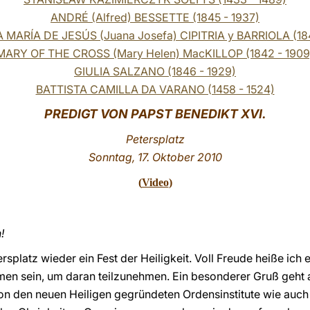
ANDRÉ (Alfred) BESSETTE (1845 - 1937)
MARÍA DE JESÚS (Juana Josefa) CIPITRIA y BARRIOLA (184
MARY OF THE CROSS (Mary Helen) MacKILLOP (1842 - 1909
GIULIA SALZANO (1846 - 1929)
BATTISTA CAMILLA DA VARANO (1458 - 1524)
PREDIGT VON PAPST BENEDIKT XVI.
Petersplatz
Sonntag, 17. Oktober 2010
(
Video
)
!
rsplatz wieder ein Fest der Heiligkeit. Voll Freude heiße ich
en sein, um daran teilzunehmen. Ein besonderer Gruß geht a
n den neuen Heiligen gegründeten Ordensinstitute wie auch a