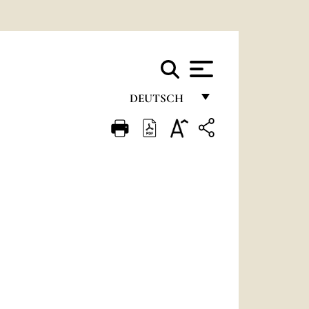
DEUTSCH
FRANÇAIS
ENGLISH
ITALIANO
PORTUGUÊS
ESPAÑOL
DEUTSCH
POLSKI