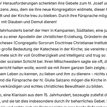
ieler Herausforderungen schenkten ihre Gebete zum hl. Josef 
zens Jesu, dem sie ihre neue Kongregation widmete, dieser h
 und der Kirche treu zu bleiben. Durch ihre Fürsprache mög
e mit Glauben und Demut dienen!
 Jahrhunderts berief der Herr in Kampanien, Süditalien, eine 
ie zu einer Apostelin der christlichen Erziehung, Gründerin 
chese« (Congregatio Sororum Doctrinae Christianae Institutr
ie große Bedeutung der Katechese in der Kirche; sie vereint
dmete sich ihr voll Großherzigkeit und Intelligenz und trug s
er sozialen Schicht bei. Ihren Mitschwestern sagte sie oft, d
richt halten wolle, womit sie mit ihrem ganzen Sein zeigte, 
esem Leben zu kennen, zu lieben und ihm zu dienen« – nichts 
und die Fürsprache der hl. Giulia Salzano mögen die Kirche 
 verkündigen und echtes christliches Bewußtsein zu bilden.
no, eine Klarissin aus dem 15. Jahrhundert, bezeugte zutiefst
und sie tat dies insbesondere durch ihr beharrliches Gebet. 