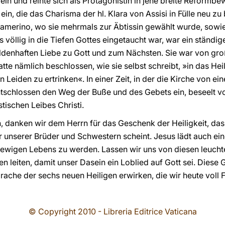
 ein und reihte sich als Protagonistin in jene breite Reform
 ein, die das Charisma der hl. Klara von Assisi in Fülle neu zu
amerino, wo sie mehrmals zur Äbtissin gewählt wurde, sowie
as völlig in die Tiefen Gottes eingetaucht war, war ein ständi
eldenhaften Liebe zu Gott und zum Nächsten. Sie war von gr
tte nämlich beschlossen, wie sie selbst schreibt, »in das Hei
 Leiden zu ertrinken«. In einer Zeit, in der die Kirche von ein
entschlossen den Weg der Buße und des Gebets ein, beseelt
ischen Leibes Christi.
 danken wir dem Herrn für das Geschenk der Heiligkeit, das 
r unserer Brüder und Schwestern scheint. Jesus lädt auch ein
ewigen Lebens zu werden. Lassen wir uns von diesen leucht
en leiten, damit unser Dasein ein Loblied auf Gott sei. Dies
rache der sechs neuen Heiligen erwirken, die wir heute voll
© Copyright 2010 - Libreria Editrice Vaticana