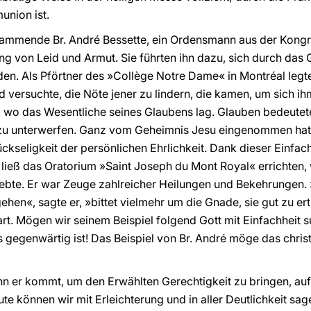
union ist.
ammende Br. André Bessette, ein Ordensmann aus der Kongr
ng von Leid und Armut. Sie führten ihn dazu, sich durch das 
en. Als Pförtner des »Collège Notre Dame« in Montréal legte
 versuchte, die Nöte jener zu lindern, die kamen, um sich ih
, wo das Wesentliche seines Glaubens lag. Glauben bedeutete f
 zu unterwerfen. Ganz vom Geheimnis Jesu eingenommen hat e
ückseligkeit der persönlichen Ehrlichkeit. Dank dieser Einfac
 ließ das Oratorium »Saint Joseph du Mont Royal« errichten, 
ebte. Er war Zeuge zahlreicher Heilungen und Bekehrungen. 
en«, sagte er, »bittet vielmehr um die Gnade, sie gut zu ertr
t. Mögen wir seinem Beispiel folgend Gott mit Einfachheit 
s gegenwärtig ist! Das Beispiel von Br. André möge das chri
 er kommt, um den Erwählten Gerechtigkeit zu bringen, auf
ute können wir mit Erleichterung und in aller Deutlichkeit sag