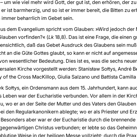
 um wie viel mehr wird Gott, der gut ist, den erhören, der zu 
er ist barmherzig, und so ist er immer bereit, die Bitten zu e
 immer beharrlich im Gebet sein.
aus dem Evangelium spricht vom Glauben: »Wird jedoch der
Glauben vorfinden?« (
Lk
18,8). Das ist eine Frage, die einen
fensichtlich, daß das Gebet Ausdruck des Glaubens sein muß, 
ht an die Güte Gottes glaubt, so kann er nicht auf angemes
 von wesentlicher Bedeutung. Dies ist es, was die sechs neue
ersalen Kirche vorgestellt werden: Stanisław Sołtys, André 
ry of the Cross MacKillop, Giulia Salzano und Battista Camill
yk Sołtys, ein Ordensmann aus dem 15. Jahrhundert, kann auc
s Leben war der Eucharistie verbunden. Vor allem in der Ki
u, wo er an der Seite der Mutter und des Vaters den Glauben
ei den Regularkanonikern ablegte; wo er als Priester und Er
. Besonders aber war er der Eucharistie durch die brennende
 gegenwärtigen Christus verbunden; er lebte so das Geheimn
blutige Weise in der heiligen Messe vollzieht; durch die Pra