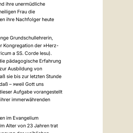
und ihre unermüdliche
eiligen Frau die
en ihre Nachfolger heute
junge Grundschullehrerin,
der Kongregation der »Herz-
icum a SS. Corde Iesu).
e die pädagogische Erfahrung
o zur Ausbildung von
aß sie bis zur letzten Stunde
daß – »weil Gott uns
dieser Aufgabe vorangestellt
in ihrer immerwährenden
 den im Evangelium
Im Alter von 23 Jahren trat