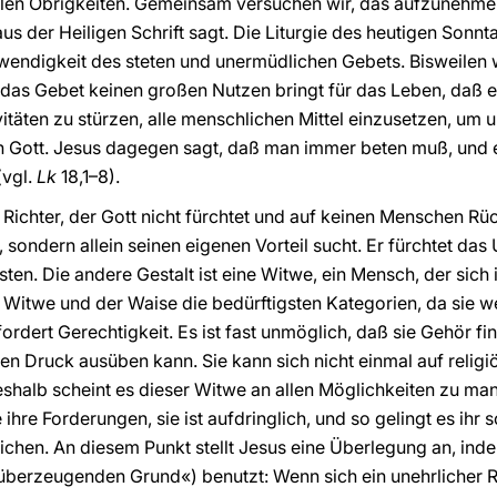
ilen Obrigkeiten. Gemeinsam versuchen wir, das aufzunehmen
s der Heiligen Schrift sagt. Die Liturgie des heutigen Sonnta
wendigkeit des steten und unermüdlichen Gebets. Bisweilen 
das Gebet keinen großen Nutzen bringt für das Leben, daß e
ivitäten zu stürzen, alle menschlichen Mittel einzusetzen, um 
 Gott. Jesus dagegen sagt, daß man immer beten muß, und er
(vgl.
Lk
18,1–8).
 Richter, der Gott nicht fürchtet und auf keinen Menschen Rüc
, sondern allein seinen eigenen Vorteil sucht. Er fürchtet das 
en. Die andere Gestalt ist eine Witwe, ein Mensch, der sich 
ie Witwe und der Waise die bedürftigsten Kategorien, da sie we
rdert Gerechtigkeit. Es ist fast unmöglich, daß sie Gehör fin
nen Druck ausüben kann. Sie kann sich nicht einmal auf religi
Deshalb scheint es dieser Witwe an allen Möglichkeiten zu man
e ihre Forderungen, sie ist aufdringlich, und so gelingt es ihr 
ichen. An diesem Punkt stellt Jesus eine Überlegung an, in
 überzeugenden Grund«) benutzt: Wenn sich ein unehrlicher Ri