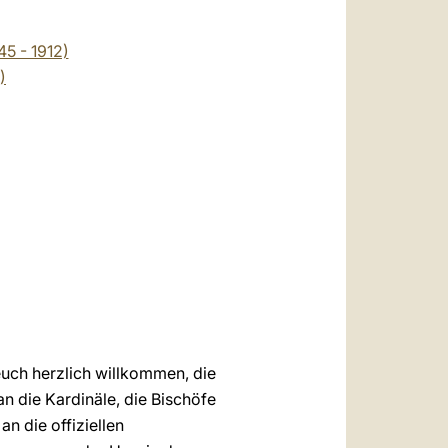
العربيّة
中文
5 - 1912)
)
LATINE
 euch herzlich willkommen, die
n die Kardinäle, die Bischöfe
n die offiziellen