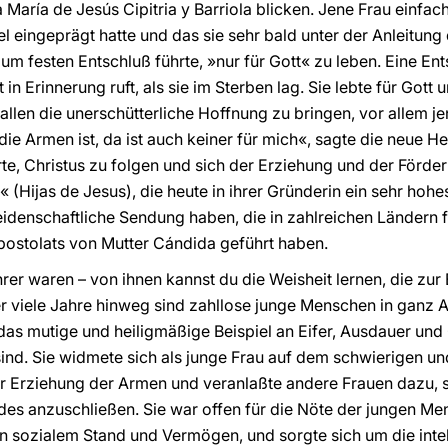
María de Jesús Cipitria y Barriola blicken. Jene Frau einfac
el eingeprägt hatte und das sie sehr bald unter der Anleitung 
zum festen Entschluß führte, »nur für Gott« zu leben. Eine Ent
t in Erinnerung ruft, als sie im Sterben lag. Sie lebte für Got
allen die unerschütterliche Hoffnung zu bringen, vor allem je
ie Armen ist, da ist auch keiner für mich«, sagte die neue Hei
e, Christus zu folgen und sich der Erziehung und der Förde
 (Hijas de Jesus), die heute in ihrer Gründerin ein sehr hoh
idenschaftliche Sendung haben, die in zahlreichen Ländern for
postolats von Mutter Cándida geführt haben.
hrer waren – von ihnen kannst du die Weisheit lernen, die zu
er viele Jahre hinweg sind zahllose junge Menschen in ganz A
das mutige und heiligmäßige Beispiel an Eifer, Ausdauer un
sind. Sie widmete sich als junge Frau auf dem schwierigen u
er Erziehung der Armen und veranlaßte andere Frauen dazu, si
s anzuschließen. Sie war offen für die Nöte der jungen Mens
n sozialem Stand und Vermögen, und sorgte sich um die intel