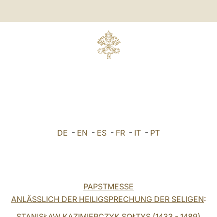
DE
-
EN
-
ES
-
FR
-
IT
-
PT
PAPSTMESSE
ANLÄSSLICH DER HEILIGSPRECHUNG DER SELIGEN
:
STANISŁAW KAZIMIERCZYK SOŁTYS (1433 - 1489)