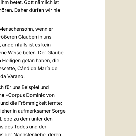
ihm betet. Gott nämlich ist
rhören. Daher dürfen wir nie
 Menschensohn, wenn er
 größeren Glauben in uns
andernfalls ist es kein
sene Weise beten. Der Glaube
n Heiligen getan haben, die
Bessette, Cándida María de
a da Varano.
h für uns Beispiel und
rche »Corpus Domini« von
 und die Frömmigkeit lernte;
zieher in aufmerksamer Sorge
 Liebe zu dem unter den
is des Todes und der
xis der Nächstenliebe, deren