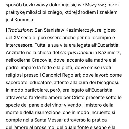
sposób bezkrwawy dokonuje się we Mszy św.; przez
praktykę miłości bliźniego, której źródłem i znakiem
jest Komunia.
[
Traduzione:
San Stanisław Kazimierczyk, religioso
del XV secolo, può essere anche per noi esempio e
intercessore. Tutta la sua vita era legata all’Eucaristia.
Anzitutto nella chiesa del
Corpus Domini
in Kazimierz,
nell’odierna Cracovia, dove, accanto alla madre e al
padre, imparò la fede e la pietà; dove emise i voti
religiosi presso i Canonici Regolari; dove lavorò come
sacerdote, educatore, attento alla cura dei bisognosi.
In modo particolare, però, era legato all’Eucaristia
attraverso l’ardente amore per Cristo presente sotto le
specie del pane e del vino; vivendo il mistero della
morte e della risurrezione, che in modo incruento si
compie nella Santa Messa; attraverso la pratica
dell’amore al prossimo, del quale fonte e segno è la