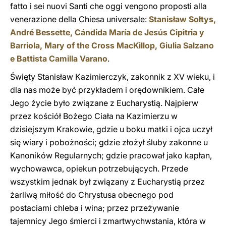
fatto i sei nuovi Santi che oggi vengono proposti alla
venerazione della Chiesa universale:
Stanisław Sołtys,
André Bessette, Cándida María de Jesús Cipitria y
Barriola, Mary of the Cross MacKillop, Giulia Salzano
e Battista Camilla Varano
.
Święty Stanisław Kazimierczyk, zakonnik z XV wieku, i
dla nas może być przykładem i orędownikiem. Całe
Jego życie było związane z Eucharystią. Najpierw
przez kościół Bożego Ciała na Kazimierzu w
dzisiejszym Krakowie, gdzie u boku matki i ojca uczył
się wiary i pobożności; gdzie złożył śluby zakonne u
Kanoników Regularnych; gdzie pracował jako kapłan,
wychowawca, opiekun potrzebujących. Przede
wszystkim jednak był związany z Eucharystią przez
żarliwą miłość do Chrystusa obecnego pod
postaciami chleba i wina; przez przeżywanie
tajemnicy Jego śmierci i zmartwychwstania, która w