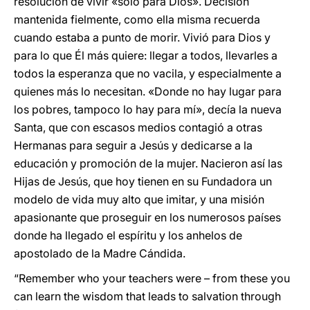
resolución de vivir «sólo para Dios». Decisión
mantenida fielmente, como ella misma recuerda
cuando estaba a punto de morir. Vivió para Dios y
para lo que Él más quiere: llegar a todos, llevarles a
todos la esperanza que no vacila, y especialmente a
quienes más lo necesitan. «Donde no hay lugar para
los pobres, tampoco lo hay para mí», decía la nueva
Santa, que con escasos medios contagió a otras
Hermanas para seguir a Jesús y dedicarse a la
educación y promoción de la mujer. Nacieron así las
Hijas de Jesús, que hoy tienen en su Fundadora un
modelo de vida muy alto que imitar, y una misión
apasionante que proseguir en los numerosos países
donde ha llegado el espíritu y los anhelos de
apostolado de la Madre Cándida.
“Remember who your teachers were – from these you
can learn the wisdom that leads to salvation through