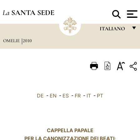
La
SANTA SEDE
ITALIANO
OMELIE
2010
FRANÇAIS
ENGLISH
ITALIANO
PORTUGUÊS
ESPAÑOL
DE
-
EN
-
ES
-
FR
-
IT
-
PT
DEUTSCH
POLSKI
العربيّة
CAPPELLA PAPALE
PER LA CANONIZZAZIONE DEI BEATI
中文
: