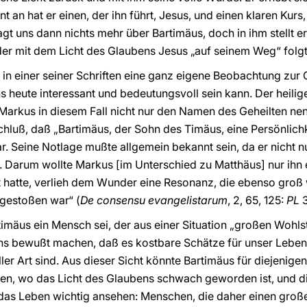
an hat er einen, der ihn führt, Jesus, und einen klaren Kurs
agt uns dann nichts mehr über Bartimäus, doch in ihm stellt e
der mit dem Licht des Glaubens Jesus „auf seinem Weg“ folgt 
 in einer seiner Schriften eine ganz eigene Beobachtung zur 
s heute interessant und bedeutungsvoll sein kann. Der heili
Markus in diesem Fall nicht nur den Namen des Geheilten ne
luß, daß „Bartimäus, der Sohn des Timäus, eine Persönlichk
. Seine Notlage mußte allgemein bekannt sein, da er nicht n
. Darum wollte Markus [im Unterschied zu Matthäus] nur ihn 
t hatte, verlieh dem Wunder eine Resonanz, die ebenso groß
gestoßen war“ (
De consensu evangelistarum
, 2, 65, 125:
PL
3
timäus ein Mensch sei, der aus einer Situation „großen Wohlst
uns bewußt machen, daß es kostbare Schätze für unser Leben g
ler Art sind. Aus dieser Sicht könnte Bartimäus für diejenige
leben, wo das Licht des Glaubens schwach geworden ist, und di
r das Leben wichtig ansehen: Menschen, die daher einen groß