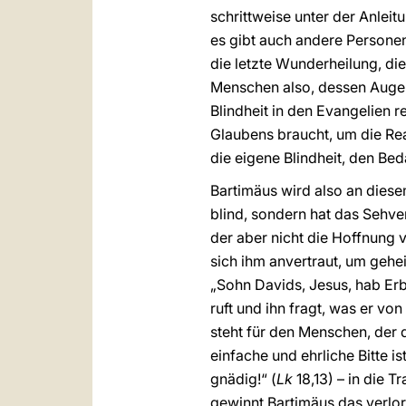
schrittweise unter der Anleit
es gibt auch andere Personen,
die letzte Wunderheilung, die 
Menschen also, dessen Augen
Blindheit in den Evangelien r
Glaubens braucht, um die Rea
die eigene Blindheit, den Bed
Bartimäus wird also an diesem
blind, sondern hat das Sehve
der aber nicht die Hoffnung 
sich ihm anvertraut, um gehei
„Sohn Davids, Jesus, hab Erb
ruft und ihn fragt, was er vo
steht für den Menschen, der 
einfache und ehrliche Bitte is
gnädig!“ (
Lk
18,13) – in die 
gewinnt Bartimäus das verlor