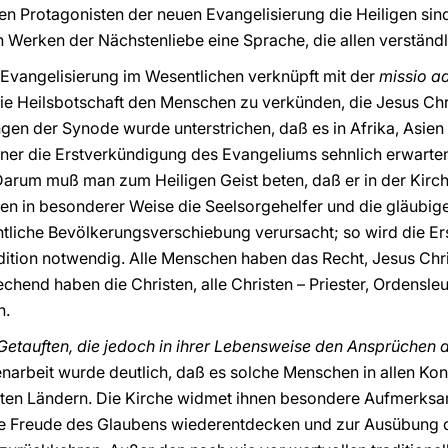
n Protagonisten der neuen Evangelisierung die Heiligen sin
 Werken der Nächstenliebe eine Sprache, die allen verständli
e Evangelisierung im Wesentlichen verknüpft mit der
missio a
ie Heilsbotschaft den Menschen zu verkünden, die Jesus Chr
en der Synode wurde unterstrichen, daß es in Afrika, Asien
er die Erstverkündigung des Evangeliums sehnlich erwarte
Darum muß man zum Heiligen Geist beten, daß er in der Kirch
en in besonderer Weise die Seelsorgehelfer und die gläubigen
htliche Bevölkerungsverschiebung verursacht; so wird die E
radition notwendig. Alle Menschen haben das Recht, Jesus Ch
end haben die Christen, alle Christen – Priester, Ordensleute
n.
Getauften, die jedoch in ihrer Lebensweise den Ansprüchen d
narbeit wurde deutlich, daß es solche Menschen in allen Kon
rten Ländern. Die Kirche widmet ihnen besondere Aufmerksam
ie Freude des Glaubens wiederentdecken und zur Ausübung de