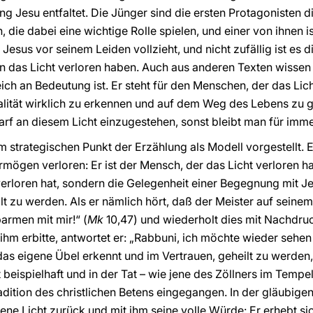
ung Jesu entfaltet. Die Jünger sind die ersten Protagonisten
 die dabei eine wichtige Rolle spielen, und einer von ihnen is
Jesus vor seinem Leiden vollzieht, und nicht zufällig ist es d
 das Licht verloren haben. Auch aus anderen Texten wissen 
eich an Bedeutung ist. Er steht für den Menschen, der das Lich
lität wirklich zu erkennen und auf dem Weg des Lebens zu ge
arf an diesem Licht einzugestehen, sonst bleibt man für imme
 strategischen Punkt der Erzählung als Modell vorgestellt. Er
rmögen verloren: Er ist der Mensch, der das Licht verloren ha
verloren hat, sondern die Gelegenheit einer Begegnung mit J
lt zu werden. Als er nämlich hört, daß der Meister auf seine
armen mit mir!“ (
Mk
10,47) und wiederholt dies mit Nachdruck
n ihm erbitte, antwortet er: „Rabbuni, ich möchte wieder sehen
das eigene Übel erkennt und im Vertrauen, geheilt zu werden,
t beispielhaft und in der Tat – wie jene des Zöllners im Tempel
Tradition des christlichen Betens eingegangen. In der gläubig
ene Licht zurück und mit ihm seine volle Würde: Er erhebt s