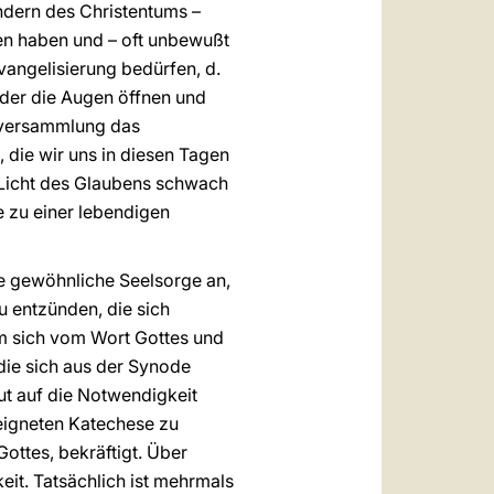
ondern des Christentums –
ren haben und – oft unbewußt
vangelisierung bedürfen, d.
ieder die Augen öffnen und
nversammlung das
 die wir uns in diesen Tagen
 Licht des Glaubens schwach
e zu einer lebendigen
die gewöhnliche Seelsorge an,
u entzünden, die sich
m sich vom Wort Gottes und
die sich aus der Synode
ut auf die Notwendigkeit
eeigneten Katechese zu
ottes, bekräftigt. Über
eit. Tatsächlich ist mehrmals