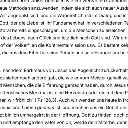
zurückkehren. Außer den nach wie vor wertvollen traditione
neue Methoden anzuwenden, indem sie sich auch neuer Ausdr
elt angepaßt sind, und die Wahrheit Christi im Dialog und i
Gott, der die Liebe ist, ihr Fundament hat. In verschiedenen T
toral bereits eingeschlagen, um die Menschen zu erreichen, 
des Lebens, nach Glück und letztlich nach Gott sind. Wir eri
f der Völker“, an die Kontinentalmission usw. Es besteht kein
 die aus dem Eifer für seine Person und sein Evangelium her
 nachdem Bartimäus von Jesus das Augenlicht zurückerhalten
es sicher noch andere gab, die wie er vom Meister geheilt 
d Menschen, die die Erfahrung gemacht haben, durch Jesus C
akteristisches Merkmal ist eine Herzensfreude, die mit dem P
en wir fröhlich“ (
Ps
126,3). Auch wir wenden uns heute in fr
minis
und
Lumen gentium
ist, und machen uns ein Gebet des
tzt bin ich umhergeirrt in der Hoffnung, Gott zu finden, doch 
ich und empfange den Vater von dir, werde dein Miterbe, denn