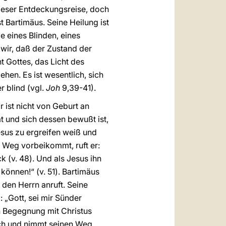
 dieser Entdeckungsreise, doch
t Bartimäus. Seine Heilung ist
ie eines Blinden, eines
wir, daß der Zustand der
t Gottes, das Licht des
hen. Es ist wesentlich, sich
r blind (vgl.
Joh
9,39-41).
 ist nicht von Geburt an
t und sich dessen bewußt ist,
esus zu ergreifen weiß und
m Weg vorbeikommt, ruft er:
 (v. 48). Und als Jesus ihn
 können!“ (v. 51). Bartimäus
 den Herrn anruft. Seine
: „Gott, sei mir Sünder
en Begegnung mit Christus
ich und nimmt seinen Weg