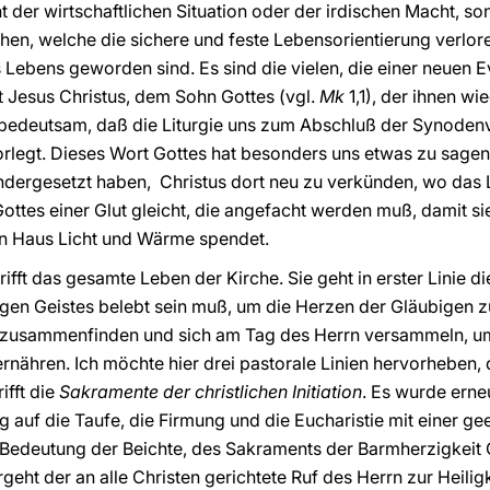
t der wirtschaftlichen Situation oder der irdischen Macht, s
hen, welche die sichere und feste Lebensorientierung verlo
 Lebens geworden sind. Es sind die vielen, die einer neuen E
 Jesus Christus, dem Sohn Gottes (vgl.
Mk
1,1), der ihnen w
 bedeutsam, daß die Liturgie uns zum Abschluß der Synode
legt. Dieses Wort Gottes hat besonders uns etwas zu sagen,
andergesetzt haben, Christus dort neu zu verkünden, wo das
ottes einer Glut gleicht, die angefacht werden muß, damit si
n Haus Licht und Wärme spendet.
ifft das gesamte Leben der Kirche. Sie geht in erster Linie 
gen Geistes belebt sein muß, um die Herzen der Gläubigen z
 zusammenfinden und sich am Tag des Herrn versammeln, u
nähren. Ich möchte hier drei pastorale Linien hervorheben, 
ifft die
Sakramente der christlichen Initiation
. Es wurde erne
g auf die Taufe, die Firmung und die Eucharistie mit einer g
Bedeutung der Beichte, des Sakraments der Barmherzigkeit G
ht der an alle Christen gerichtete Ruf des Herrn zur Heiligk