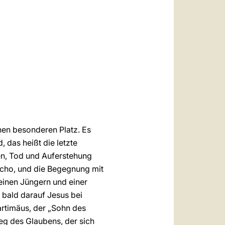
العربيّة
中文
LATINE
en besonderen Platz. Es
 das heißt die letzte
den, Tod und Auferstehung
cho, und die Begegnung mit
seinen Jüngern und einer
 bald darauf Jesus bei
artimäus, der „Sohn des
eg des Glaubens, der sich