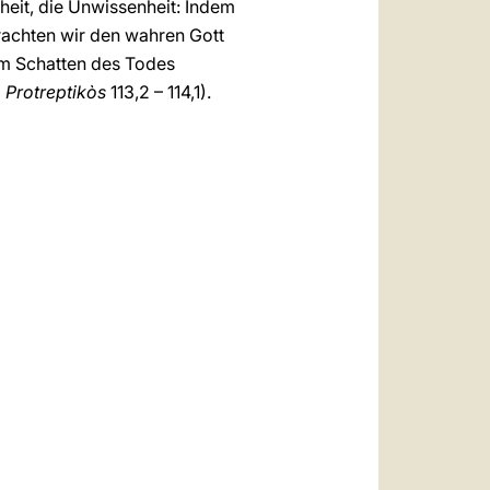
heit, die Unwissenheit: Indem
trachten wir den wahren Gott
 im Schatten des Todes
(
Protreptikòs
113,2 – 114,1).