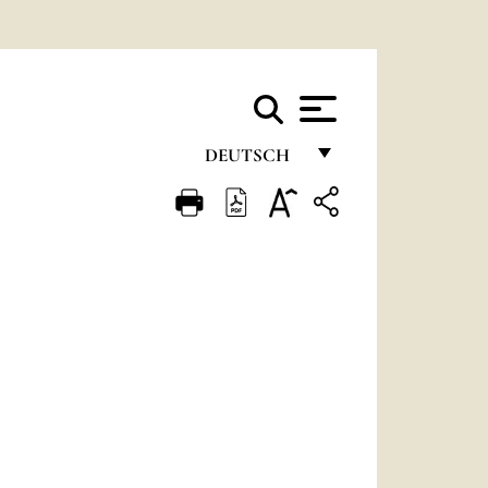
DEUTSCH
FRANÇAIS
ENGLISH
ITALIANO
PORTUGUÊS
ESPAÑOL
DEUTSCH
POLSKI