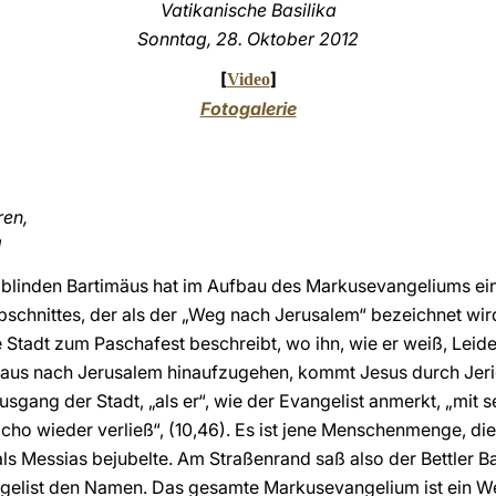
Vatikanische Basilika
Sonntag, 28. Oktober 2012
[
]
Video
Fotogalerie
ren,
!
blinden Bartimäus hat im Aufbau des Markusevangeliums ein
schnittes, der als der „Weg nach Jerusalem“ bezeichnet wird,
ge Stadt zum Paschafest beschreibt, wo ihn, wie er weiß, Lei
aus nach Jerusalem hinaufzugehen, kommt Jesus durch Jeri
sgang der Stadt, „als er“, wie der Evangelist anmerkt, „mit 
o wieder verließ“, (10,46). Es ist jene Menschenmenge, die
ls Messias bejubelte. Am Straßenrand saß also der Bettler B
angelist den Namen. Das gesamte Markusevangelium ist ein W