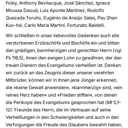
Foley, Anthony Bevilacqua, José Sánchez, Ignace
Moussa Daoud, Luis Aponte Martínez, Rodolfo
Quezada Toruño, Eugênio de Araújo Sales, Pau Shan
Kuo-hsi, Carlo Maria Martini, Fortunato Baldelli.
Wir schließen in unser liebevolles Gedenken auch alle
verstorbenen Erzbischöfe und Bischöfe ein und bitten
den gnädigen, barmherzigen und gerechten Herrn (vgl.
Ps
116,5), ihnen den ewigen Lohn zu gewähren, der den
treuen Dienern des Evangeliums verheißen ist. Denken
wir zurück an das Zeugnis dieser unserer verehrten
Mitbrüder, können wir in ihnen jene Jünger erkennen,
die »keine Gewalt anwenden«, »barmherzig« sind, »ein
reines Herz haben« und »Frieden stiften«, von denen
die Perikope des Evangeliums gesprochen hat (
Mt
5,1–
12): Freunde des Herrn, die im Vertrauen auf seine
Verheißungen in den Schwierigkeiten und auch in den
Verfolgungen die Freude des Glaubens bewahrt haben,