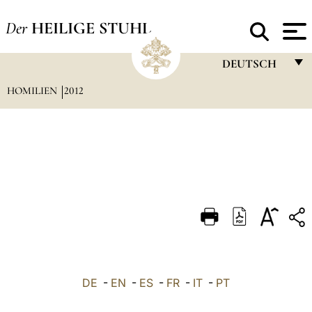
Der
HEILIGE STUHL
DEUTSCH
HOMILIEN
2012
FRANÇAIS
ENGLISH
ITALIANO
PORTUGUÊS
ESPAÑOL
DEUTSCH
POLSKI
العربيّة
DE
-
EN
-
ES
-
FR
-
IT
-
PT
中文