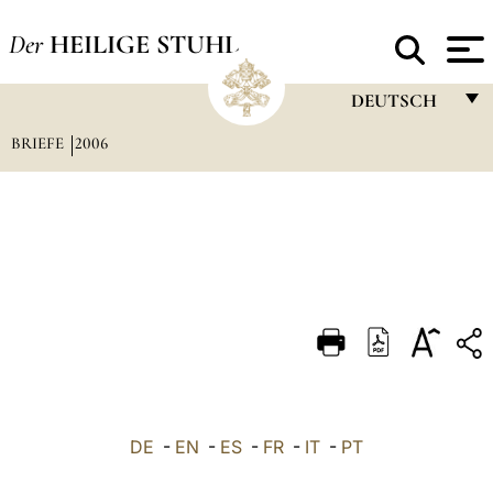
Der
HEILIGE STUHL
DEUTSCH
BRIEFE
2006
FRANÇAIS
ENGLISH
ITALIANO
PORTUGUÊS
ESPAÑOL
DEUTSCH
POLSKI
العربيّة
DE
-
EN
-
ES
-
FR
-
IT
-
PT
中文