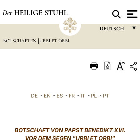
Der
HEILIGE STUHL
DEUTSCH
BOTSCHAFTEN
URBI ET ORBI
FRANÇAIS
ENGLISH
ITALIANO
PORTUGUÊS
ESPAÑOL
DE
-
EN
-
ES
-
FR
-
IT
-
PL
-
PT
DEUTSCH
POLSKI
العربيّة
BOTSCHAFT VON PAPST BENEDIKT XVI.
VOR DEM SEGEN "URBI ET ORBI"
中文