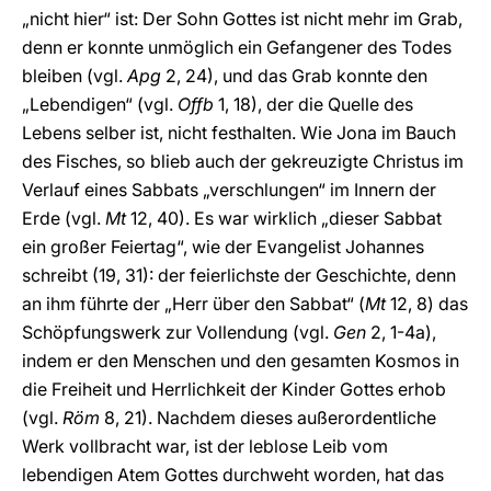
„nicht hier“ ist: Der Sohn Gottes ist nicht mehr im Grab,
denn er konnte unmöglich ein Gefangener des Todes
bleiben (vgl.
Apg
2, 24), und das Grab konnte den
„Lebendigen“ (vgl.
Offb
1, 18), der die Quelle des
Lebens selber ist, nicht festhalten. Wie Jona im Bauch
des Fisches, so blieb auch der gekreuzigte Christus im
Verlauf eines Sabbats „verschlungen“ im Innern der
Erde (vgl.
Mt
12, 40). Es war wirklich „dieser Sabbat
ein großer Feiertag“, wie der Evangelist Johannes
schreibt (19, 31): der feierlichste der Geschichte, denn
an ihm führte der „Herr über den Sabbat“ (
Mt
12, 8) das
Schöpfungswerk zur Vollendung (vgl.
Gen
2, 1-4a),
indem er den Menschen und den gesamten Kosmos in
die Freiheit und Herrlichkeit der Kinder Gottes erhob
(vgl.
Röm
8, 21). Nachdem dieses außerordentliche
Werk vollbracht war, ist der leblose Leib vom
lebendigen Atem Gottes durchweht worden, hat das