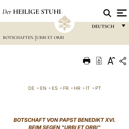
Der
HEILIGE STUHL
DEUTSCH
BOTSCHAFTEN
URBI ET ORBI
FRANÇAIS
ENGLISH
ITALIANO
PORTUGUÊS
ESPAÑOL
DE
-
EN
-
ES
-
FR
-
HR
-
IT
-
PT
DEUTSCH
POLSKI
العربيّة
BOTSCHAFT VON PAPST BENEDIKT XVI.
BEIM SEGEN "URBI ET ORBI"
中文