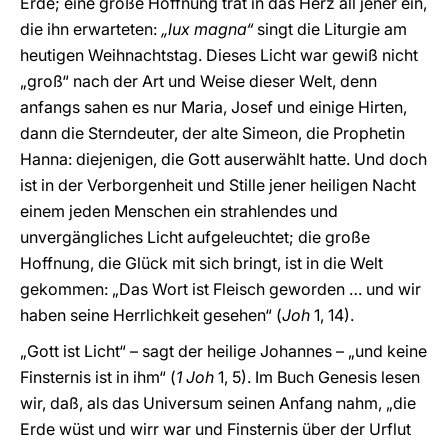
Erde; eine große Hoffnung trat in das Herz all jener ein,
die ihn erwarteten:
„lux magna“
singt die Liturgie am
heutigen Weihnachtstag. Dieses Licht war gewiß nicht
„groß“ nach der Art und Weise dieser Welt, denn
anfangs sahen es nur Maria, Josef und einige Hirten,
dann die Sterndeuter, der alte Simeon, die Prophetin
Hanna: diejenigen, die Gott auserwählt hatte. Und doch
ist in der Verborgenheit und Stille jener heiligen Nacht
einem jeden Menschen ein strahlendes und
unvergängliches Licht aufgeleuchtet; die große
Hoffnung, die Glück mit sich bringt, ist in die Welt
gekommen: „Das Wort ist Fleisch geworden … und wir
haben seine Herrlichkeit gesehen“ (
Joh
1, 14).
„Gott ist Licht“ – sagt der heilige Johannes – „und keine
Finsternis ist in ihm“ (
1 Joh
1, 5). Im Buch Genesis lesen
wir, daß, als das Universum seinen Anfang nahm, „die
Erde wüst und wirr war und Finsternis über der Urflut