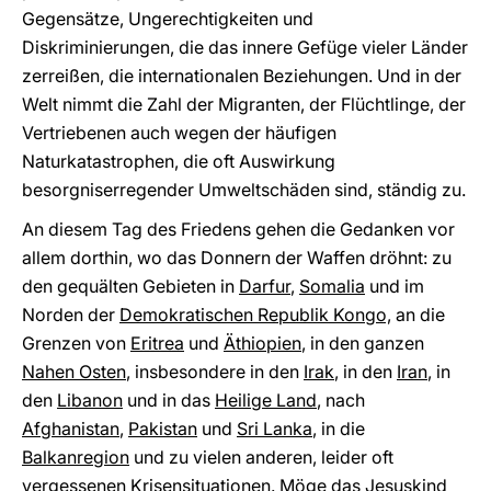
Gegensätze, Ungerechtigkeiten und
Diskriminierungen, die das innere Gefüge vieler Länder
zerreißen, die internationalen Beziehungen. Und in der
Welt nimmt die Zahl der Migranten, der Flüchtlinge, der
Vertriebenen auch wegen der häufigen
Naturkatastrophen, die oft Auswirkung
besorgniserregender Umweltschäden sind, ständig zu.
An diesem Tag des Friedens gehen die Gedanken vor
allem dorthin, wo das Donnern der Waffen dröhnt: zu
den gequälten Gebieten in
Darfur
,
Somalia
und im
Norden der
Demokratischen Republik Kongo,
an die
Grenzen von
Eritrea
und
Äthiopien
, in den ganzen
Nahen Osten
, insbesondere in den
Irak
, in den
Iran
, in
den
Libanon
und in das
Heilige Land
, nach
Afghanistan
,
Pakistan
und
Sri Lanka
, in die
Balkanregion
und zu vielen anderen, leider oft
vergessenen Krisensituationen. Möge das Jesuskind