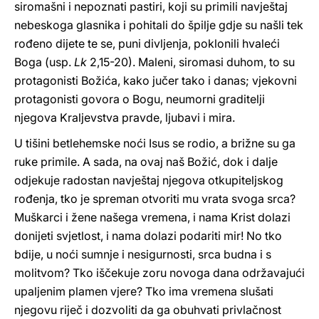
siromašni i nepoznati pastiri, koji su primili navještaj
nebeskoga glasnika i pohitali do špilje gdje su našli tek
rođeno dijete te se, puni divljenja, poklonili hvaleći
Boga (usp.
Lk
2,15-20). Maleni, siromasi duhom, to su
protagonisti Božića, kako jučer tako i danas; vjekovni
protagonisti govora o Bogu, neumorni graditelji
njegova Kraljevstva pravde, ljubavi i mira.
U tišini betlehemske noći Isus se rodio, a brižne su ga
ruke primile. A sada, na ovaj naš Božić, dok i dalje
odjekuje radostan navještaj njegova otkupiteljskog
rođenja, tko je spreman otvoriti mu vrata svoga srca?
Muškarci i žene našega vremena, i nama Krist dolazi
donijeti svjetlost, i nama dolazi podariti mir! No tko
bdije, u noći sumnje i nesigurnosti, srca budna i s
molitvom? Tko iščekuje zoru novoga dana održavajući
upaljenim plamen vjere? Tko ima vremena slušati
njegovu riječ i dozvoliti da ga obuhvati privlačnost