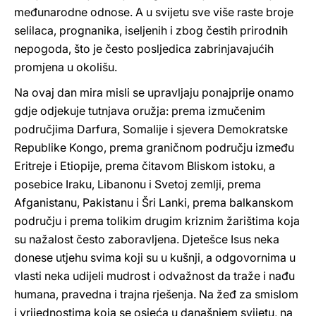
međunarodne odnose. A u svijetu sve više raste broje
selilaca, prognanika, iseljenih i zbog čestih prirodnih
nepogoda, što je često posljedica zabrinjavajućih
promjena u okolišu.
Na ovaj dan mira misli se upravljaju ponajprije onamo
gdje odjekuje tutnjava oružja: prema izmučenim
područjima Darfura, Somalije i sjevera Demokratske
Republike Kongo, prema graničnom području između
Eritreje i Etiopije, prema čitavom Bliskom istoku, a
posebice Iraku, Libanonu i Svetoj zemlji, prema
Afganistanu, Pakistanu i Šri Lanki, prema balkanskom
području i prema tolikim drugim kriznim žarištima koja
su nažalost često zaboravljena. Djetešce Isus neka
donese utjehu svima koji su u kušnji, a odgovornima u
vlasti neka udijeli mudrost i odvažnost da traže i nađu
humana, pravedna i trajna rješenja. Na žeđ za smislom
i vrijednostima koja se osjeća u današnjem svijetu, na