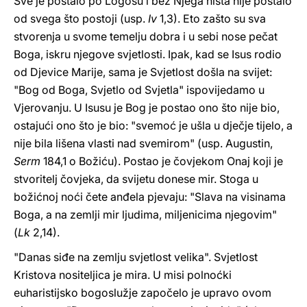
Sve je postalo po Logosu i bez Njega ništa nije postalo
od svega što postoji (usp.
Iv
1,3). Eto zašto su sva
stvorenja u svome temelju dobra i u sebi nose pečat
Boga, iskru njegove svjetlosti. Ipak, kad se Isus rodio
od Djevice Marije, sama je Svjetlost došla na svijet:
"Bog od Boga, Svjetlo od Svjetla" ispovijedamo u
Vjerovanju. U Isusu je Bog je postao ono što nije bio,
ostajući ono što je bio: "svemoć je ušla u dječje tijelo, a
nije bila lišena vlasti nad svemirom" (usp. Augustin,
Serm
184,1 o Božiću). Postao je čovjekom Onaj koji je
stvoritelj čovjeka, da svijetu donese mir. Stoga u
božićnoj noći čete anđela pjevaju: "Slava na visinama
Boga, a na zemlji mir ljudima, miljenicima njegovim"
(
Lk
2,14).
"Danas siđe na zemlju svjetlost velika". Svjetlost
Kristova nositeljica je mira. U misi polnoćki
euharistijsko bogoslužje započelo je upravo ovom