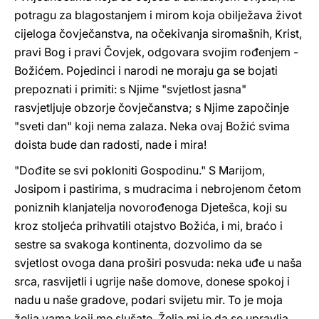
potragu za blagostanjem i mirom koja obilježava život
cijeloga čovječanstva, na očekivanja siromašnih, Krist,
pravi Bog i pravi Čovjek, odgovara svojim rođenjem -
Božićem. Pojedinci i narodi ne moraju ga se bojati
prepoznati i primiti: s Njime "svjetlost jasna"
rasvjetljuje obzorje čovječanstva; s Njime započinje
"sveti dan" koji nema zalaza. Neka ovaj Božić svima
doista bude dan radosti, nade i mira!
"Dođite se svi pokloniti Gospodinu." S Marijom,
Josipom i pastirima, s mudracima i nebrojenom četom
poniznih klanjatelja novorođenoga Djetešca, koji su
kroz stoljeća prihvatili otajstvo Božića, i mi, braćo i
sestre sa svakoga kontinenta, dozvolimo da se
svjetlost ovoga dana proširi posvuda: neka uđe u naša
srca, rasvijetli i ugrije naše domove, donese spokoj i
nadu u naše gradove, podari svijetu mir. To je moja
želja vama koji me slušate. Želja mi je da se upravlja