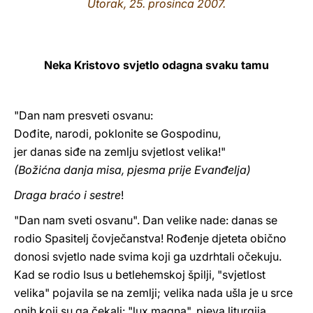
Utorak, 25. prosinca 2007.
LATINE
Neka Kristovo svjetlo odagna svaku tamu
"Dan nam presveti osvanu:
Dođite, narodi, poklonite se Gospodinu,
jer danas siđe na zemlju svjetlost velika!"
(Božićna danja misa, pjesma prije Evanđelja)
Draga braćo i sestre
!
"Dan nam sveti osvanu". Dan velike nade: danas se
rodio Spasitelj čovječanstva! Rođenje djeteta obično
donosi svjetlo nade svima koji ga uzdrhtali očekuju.
Kad se rodio Isus u betlehemskoj špilji, "svjetlost
velika" pojavila se na zemlji; velika nada ušla je u srce
onih koji su ga čekali: "lux magna", pjeva liturgija