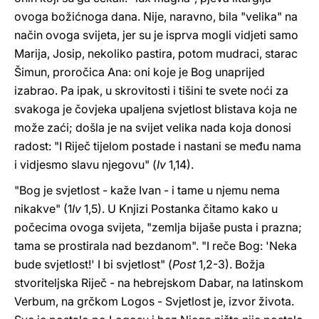
ovoga božićnoga dana. Nije, naravno, bila "velika" na
način ovoga svijeta, jer su je isprva mogli vidjeti samo
Marija, Josip, nekoliko pastira, potom mudraci, starac
Šimun, proročica Ana: oni koje je Bog unaprijed
izabrao. Pa ipak, u skrovitosti i tišini te svete noći za
svakoga je čovjeka upaljena svjetlost blistava koja ne
može zaći; došla je na svijet velika nada koja donosi
radost: "I Riječ tijelom postade i nastani se među nama
i vidjesmo slavu njegovu" (
Iv
1,14).
"Bog je svjetlost - kaže Ivan - i tame u njemu nema
nikakve" (1
Iv
1,5). U Knjizi Postanka čitamo kako u
počecima ovoga svijeta, "zemlja bijaše pusta i prazna;
tama se prostirala nad bezdanom". "I reče Bog: 'Neka
bude svjetlost!' I bi svjetlost" (
Post
1,2-3). Božja
stvoriteljska Riječ - na hebrejskom Dabar, na latinskom
Verbum, na grčkom Logos - Svjetlost je, izvor života.