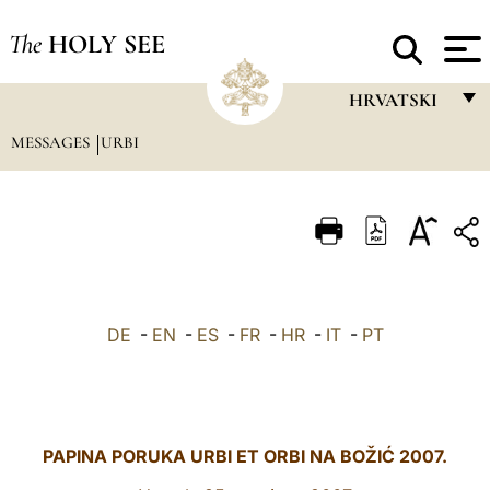
The
HOLY SEE
HRVATSKI
MESSAGES
URBI
FRANÇAIS
ENGLISH
ITALIANO
PORTUGUÊS
ESPAÑOL
DE
-
EN
-
ES
-
FR
-
HR
-
IT
-
PT
DEUTSCH
POLSKI
العربيّة
PAPINA PORUKA URBI ET ORBI NA BOŽIĆ 2007.
中文