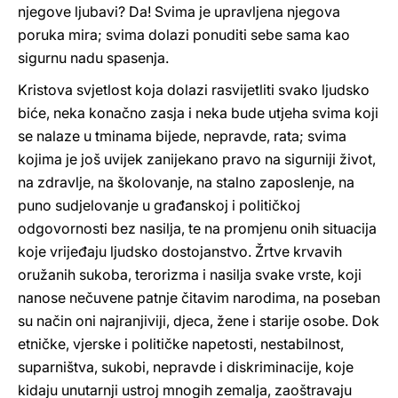
njegove ljubavi? Da! Svima je upravljena njegova
poruka mira; svima dolazi ponuditi sebe sama kao
sigurnu nadu spasenja.
Kristova svjetlost koja dolazi rasvijetliti svako ljudsko
biće, neka konačno zasja i neka bude utjeha svima koji
se nalaze u tminama bijede, nepravde, rata; svima
kojima je još uvijek zanijekano pravo na sigurniji život,
na zdravlje, na školovanje, na stalno zaposlenje, na
puno sudjelovanje u građanskoj i političkoj
odgovornosti bez nasilja, te na promjenu onih situacija
koje vrijeđaju ljudsko dostojanstvo. Žrtve krvavih
oružanih sukoba, terorizma i nasilja svake vrste, koji
nanose nečuvene patnje čitavim narodima, na poseban
su način oni najranjiviji, djeca, žene i starije osobe. Dok
etničke, vjerske i političke napetosti, nestabilnost,
suparništva, sukobi, nepravde i diskriminacije, koje
kidaju unutarnji ustroj mnogih zemalja, zaoštravaju