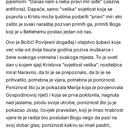
pjesmom: "Danas nam s neba pravi mir siđe" (ulazna
antifona). Dapače, samo "velika" svjetlost koja se
pojavila u Kristu može ljudima podariti "pravi" mir: eto
zašto je svaki naraštaj pozvan primiti ga, primiti Boga
koji je u Betlehemu postao jedan od nas.
Ovo je Božić! Povijesni događaj i otajstvo ljubavi koje
već više od dvije tisuće godina poziva muškarce i
žene svakoga vremena i svakoga mjesta. To je sveti
dan u kojem sjaji Kristova "svjetlost velika", nositeljica
mira! Naravno, da bi je se prepoznalo, da bi je se
prihvatilo, potrebna je vjera, potrebna je poniznost.
Poniznost što ju je pokazala Marija koja je povjerovala
Gospodinovoj riječi i koja se prva poklonila, nagnuta
nad jaslama, plodu svoje utrobe; poniznost što ju je
pokazao Josip, čovjek pravedan, koji je imao hrabrost
vjere te je radije bio poslušan Bogu nego da pazi na
svoj dobar glas; poniznost kakvu su imali pastiri,