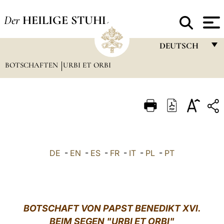
Der
HEILIGE STUHL
DEUTSCH
BOTSCHAFTEN
URBI ET ORBI
FRANÇAIS
ENGLISH
ITALIANO
PORTUGUÊS
ESPAÑOL
DE
-
EN
-
ES
-
FR
-
IT
-
PL
-
PT
DEUTSCH
POLSKI
العربيّة
BOTSCHAFT VON PAPST BENEDIKT XVI.
BEIM SEGEN "URBI ET ORBI"
中文