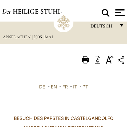
Der
HEILIGE STUHL
DEUTSCH
ANSPRACHEN
2005
MAI
FRANÇAIS
ENGLISH
ITALIANO
PORTUGUÊS
ESPAÑOL
DE
-
EN
-
FR
-
IT
-
PT
DEUTSCH
POLSKI
العربيّة
BESUCH DES PAPSTES IN CASTELGANDOLFO
中文