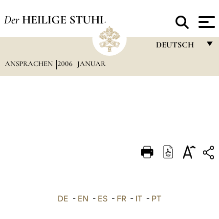
Der
HEILIGE STUHL
DEUTSCH
ANSPRACHEN
2006
JANUAR
FRANÇAIS
ENGLISH
ITALIANO
PORTUGUÊS
ESPAÑOL
DEUTSCH
POLSKI
العربيّة
DE
-
EN
-
ES
-
FR
-
IT
-
PT
中文