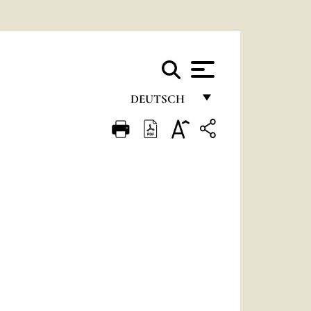
DEUTSCH
FRANÇAIS
ENGLISH
ITALIANO
PORTUGUÊS
ESPAÑOL
DEUTSCH
POLSKI