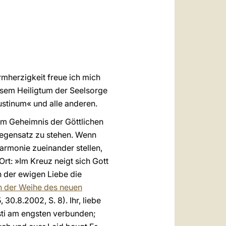
العربيّة
中文
LATINE
mherzigkeit freue ich mich
diesem Heiligtum der Seelsorge
ustinum« und alle anderen.
m Geheimnis der Göttlichen
Gegensatz zu stehen. Wenn
Harmonie zueinander stellen,
rt: »Im Kreuz neigt sich Gott
 der ewigen Liebe die
ch der Weihe des neuen
5, 30.8.2002, S. 8). Ihr, liebe
isti am engsten verbunden;