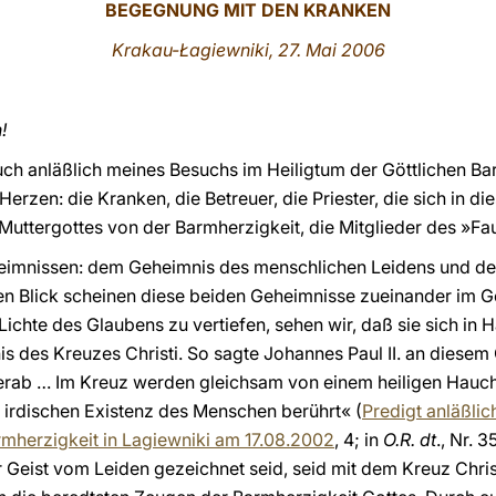
BEGEGNUNG MIT DEN KRANKEN
Krakau-Łagiewniki, 27. Mai 2006
!
h anläßlich meines Besuchs im Heiligtum der Göttlichen Bar
 Herzen: die Kranken, die Betreuer, die Priester, die sich in 
uttergottes von der Barmherzigkeit, die Mitglieder des »Fa
heimnissen: dem Geheimnis des menschlichen Leidens und de
ten Blick scheinen diese beiden Geheimnisse zueinander im 
Lichte des Glaubens zu vertiefen, sehen wir, daß sie sich in 
 des Kreuzes Christi. So sagte Johannes Paul II. an diesem O
rab … Im Kreuz werden gleichsam von einem heiligen Hauch
irdischen Existenz des Menschen berührt« (
Predigt anläßli
rmherzigkeit in Lagiewniki am 17.08.2002
, 4; in
O.R. dt
., Nr. 3
er Geist vom Leiden gezeichnet seid, seid mit dem Kreuz Chr