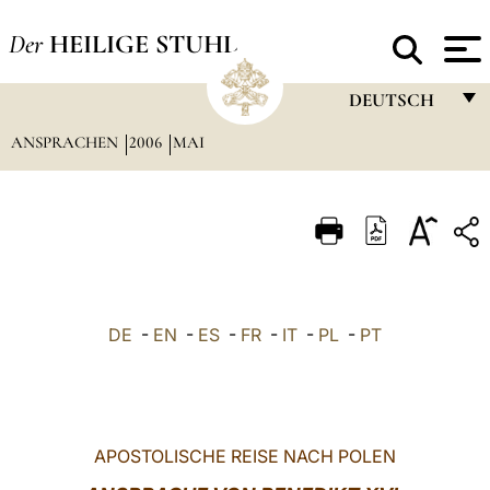
Der
HEILIGE STUHL
DEUTSCH
ANSPRACHEN
2006
MAI
FRANÇAIS
ENGLISH
ITALIANO
PORTUGUÊS
ESPAÑOL
DE
-
EN
-
ES
-
FR
-
IT
-
PL
-
PT
DEUTSCH
POLSKI
العربيّة
APOSTOLISCHE REISE NACH POLEN
中文