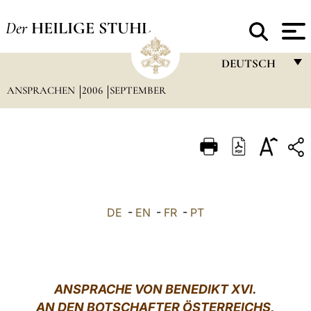
Der
HEILIGE STUHL
DEUTSCH
ANSPRACHEN
2006
SEPTEMBER
FRANÇAIS
ENGLISH
ITALIANO
PORTUGUÊS
ESPAÑOL
DE
-
EN
-
FR
-
PT
DEUTSCH
POLSKI
العربيّة
ANSPRACHE VON BENEDIKT XVI.
AN DEN BOTSCHAFTER ÖSTERREICHS,
中文