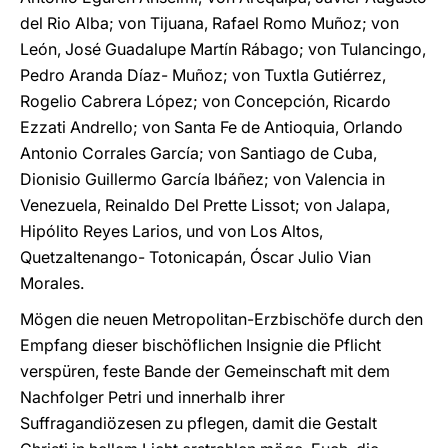
del Rio Alba; von Tijuana, Rafael Romo Muñoz; von
León, José Guadalupe Martín Rábago; von Tulancingo,
Pedro Aranda Díaz- Muñoz; von Tuxtla Gutiérrez,
Rogelio Cabrera López; von Concepción, Ricardo
Ezzati Andrello; von Santa Fe de Antioquia, Orlando
Antonio Corrales García; von Santiago de Cuba,
Dionisio Guillermo García Ibáñez; von Valencia in
Venezuela, Reinaldo Del Prette Lissot; von Jalapa,
Hipólito Reyes Larios, und von Los Altos,
Quetzaltenango- Totonicapán, Óscar Julio Vian
Morales.
Mögen die neuen Metropolitan-Erzbischöfe durch den
Empfang dieser bischöflichen Insignie die Pflicht
verspüren, feste Bande der Gemeinschaft mit dem
Nachfolger Petri und innerhalb ihrer
Suffragandiözesen zu pflegen, damit die Gestalt