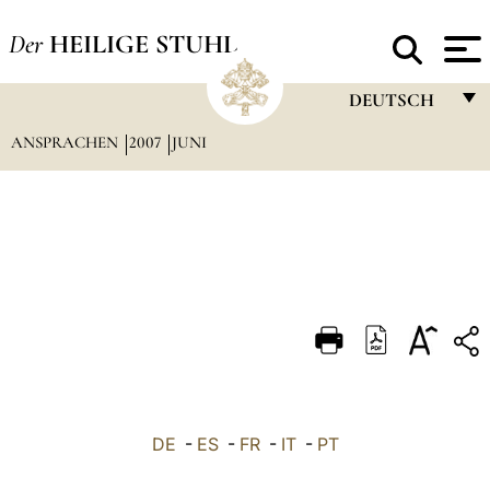
Der
HEILIGE STUHL
DEUTSCH
ANSPRACHEN
2007
JUNI
FRANÇAIS
ENGLISH
ITALIANO
PORTUGUÊS
ESPAÑOL
DEUTSCH
POLSKI
العربيّة
DE
-
ES
-
FR
-
IT
-
PT
中文