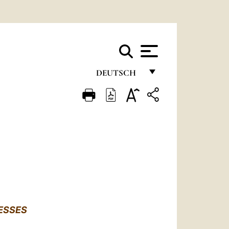
DEUTSCH
FRANÇAIS
ENGLISH
ITALIANO
PORTUGUÊS
ESPAÑOL
DEUTSCH
ESSES
POLSKI