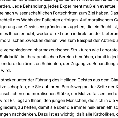
rden. Jede Behandlung, jedes Experiment muß ein eventuell
he nach wissenschaftlichen Fortschritten zum Ziel haben. D
chteil des Wohls der Patienten erfolgen. Auf moralischem Ge
eigerung aus Gewissensgründen anzugehen, die ein Recht ist
es Ihnen erlaubt, weder direkt noch indirekt an der Liefer
nmoralischen Zwecken dienen, wie zum Beispiel der Abtreibu
 die verschiedenen pharmazeutischen Strukturen wie Laborat
Solidarität im therapeutischen Bereich bemühen, damit in je
sondere den ärmsten Schichten, der Zugang zu Behandlung
 wird.
potheker unter der Führung des Heiligen Geistes aus dem Gl
tze schöpfen, die Sie auf Ihrem Berufsweg an der Seite der K
nschlichen und moralischen Stütze, um Mut zu fassen und de
wird! Es liegt an Ihnen, den jungen Menschen, die sich in die
iedern, zu helfen, damit sie über die immer heikleren ethisc
dungen nachdenken. Dazu ist es wichtig, daß alle Katholiken