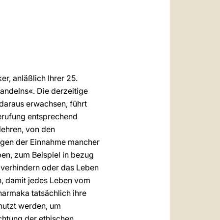
العربيّة
中文
LATINE
r, anläßlich Ihrer 25.
ndelns«. Die derzeitige
daraus erwachsen, führt
Berufung entsprechend
 lehren, von den
olgen der Einnahme mancher
ben, zum Beispiel in bezug
u verhindern oder das Leben
n, damit jedes Leben vom
harmaka tatsächlich ihre
enutzt werden, um
htung der ethischen