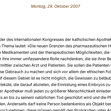
Montag, 29. Oktober 2007
ieder des Internationalen Kongresses der katholischen Apotheke
Thema lautet: »Die neuen Grenzen des pharmazeutischen Ha
 Medikamenten und der therapeutischen Möglichkeiten, die 
r ihre immer umfassendere Rolle nachdenken, die sie ihrer 
ittler zwischen Arzt und Patienten. Sie sollen die Patienten
se Gebrauch zu machen und sich vor allem der ethischen F
 diesem Gebiet ist es nicht möglich, die Gewissen zu betäu
eküle, die darauf abzielen, die Einnistung eines Embryos z
Der Apotheker muß jeden zu größerer Menschlichkeit einlade
 an bis zu seinem natürlichen Tod geschützt wird und die P
llen. Anderseits darf keine Person bedenkenlos als Objekt b
vorzunehmen; diese müssen gemäß den Protokollen unter Ac