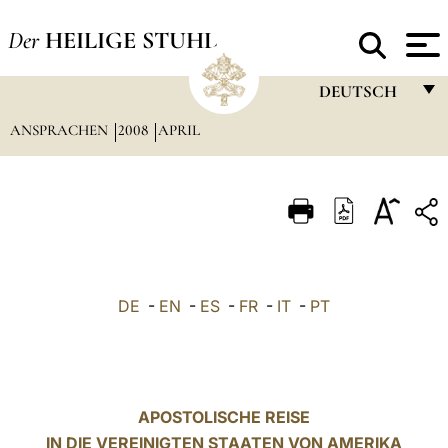
Der
HEILIGE STUHL
DEUTSCH
ANSPRACHEN
2008
APRIL
FRANÇAIS
ENGLISH
ITALIANO
PORTUGUÊS
ESPAÑOL
DE
-
EN
-
ES
-
FR
-
IT
-
PT
DEUTSCH
POLSKI
العربيّة
APOSTOLISCHE REISE
IN DIE VEREINIGTEN STAATEN VON AMERIKA
中文