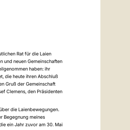
العربيّة
中文
LATINE
lichen Rat für die Laien
en und neuen Gemeinschaften
teilgenommen haben: ihr
et, die heute ihren Abschluß
chen Gruß der Gemeinschaft
sef Clemens, den Präsidenten
ar über die Laienbewegungen.
 der Begegnung meines
ie ein Jahr zuvor am 30. Mai