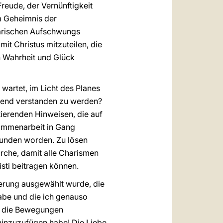
eude, der Vernünftigkeit
m Geheimnis der
narischen Aufschwungs
it Christus mitzuteilen, die
h Wahrheit und Glück
wartet, im Licht des Planes
chend verstanden zu werden?
tierenden Hinweisen, die auf
sammenarbeit in Gang
wunden worden. Zu lösen
irche, damit alle Charismen
isti beitragen können.
derung ausgewählt wurde, die
abe und die ich genauso
auf die Bewegungen
hinzuzufügen habe! Die Liebe