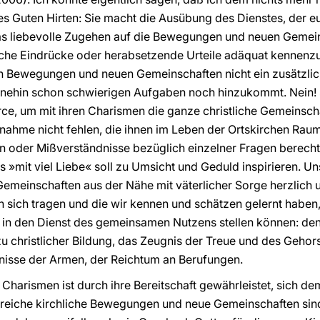
s Guten Hirten: Sie macht die Ausübung des Dienstes, der e
liebevolle Zugehen auf die Bewegungen und neuen Gemeinsc
iche Eindrücke oder herabsetzende Urteile adäquat kennenzul
hen Bewegungen und neuen Gemeinschaften nicht ein zusätzli
ohnehin schon schwierigen Aufgaben noch hinzukommt. Nein! 
rce, um mit ihren Charismen die ganze christliche Gemeinsch
fnahme nicht fehlen, die ihnen im Leben der Ortskirchen Rau
en oder Mißverständnisse bezüglich einzelner Fragen berechti
»mit viel Liebe« soll zu Umsicht und Geduld inspirieren. Uns
meinschaften aus der Nähe mit väterlicher Sorge herzlich u
 in sich tragen und die wir kennen und schätzen gelernt habe
in den Dienst des gemeinsamen Nutzens stellen können: den 
u christlicher Bildung, das Zeugnis der Treue und des Geho
rfnisse der Armen, der Reichtum an Berufungen.
Charismen ist durch ihre Bereitschaft gewährleistet, sich dem
ahlreiche kirchliche Bewegungen und neue Gemeinschaften sin