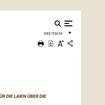
DEUTSCH
FRANÇAIS
ENGLISH
ITALIANO
PORTUGUÊS
ESPAÑOL
DEUTSCH
R DIE LAIEN ÜBER DIE
POLSKI