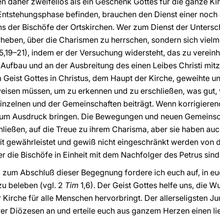
 daher zweifellos als ein Geschenk Gottes für die ganze Ki
r Entstehungsphase befinden, brauchen den Dienst einer no
s der Bischöfe der Ortskirchen. Wer zum Dienst der Untersc
 erheben, über die Charismen zu herrschen, sondern sich viel
5,19–21), indem er der Versuchung widersteht, das zu vereinh
m Aufbau und an der Ausbreitung des einen Leibes Christi mit
om Geist Gottes in Christus, dem Haupt der Kirche, geweihte un
isen müssen, um zu erkennen und zu erschließen, was gut, 
inzelnen und der Gemeinschaften beiträgt. Wenn korrigierend
 zum Ausdruck bringen. Die Bewegungen und neuen Gemeinscha
ließen, auf die Treue zu ihrem Charisma, aber sie haben au
it gewährleistet und gewiß nicht eingeschränkt werden von d
r die Bischöfe in Einheit mit dem Nachfolger des Petrus sind
 zum Abschluß dieser Begegnung fordere ich euch auf, in euch
u beleben (vgl. 2
Tim
1,6). Der Geist Gottes helfe uns, die 
r Kirche für alle Menschen hervorbringt. Der allerseligsten J
urer Diözesen an und erteile euch aus ganzem Herzen einen l