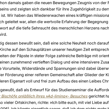
chon damals gaben die neuen Bewegungen Zeugnis von der Fr
seins und zeigten sich dankbar für ihre Zugehörigkeit zu de
e ist. Wir haben das Wiedererwachen eines kräftigen missio
 geleitet war, allen die wertvolle Erfahrung der Begegnung m
wort auf die tiefe Sehnsucht des menschlichen Herzens nac
ird.
tig dessen bewußt sein, daß eine solche Neuheit noch darauf 
Kirche auf den Schauplätzen unserer heutigen Zeit entspre
ten der Päpste in steter Folge zahlreiche Beiträge mit orien
 einen zunehmend vertieften Dialog und eine intensivere Zu
e Vorurteile, Widerstände und Spannungen sind dabei über
er Förderung einer reiferen Gemeinschaft aller Glieder der K
deren Eigenart voll und frei zum Aufbau des einen Leibes Chr
 gewußt, daß als Entwurf für das Studienseminar die Auffor
 Bischöfe anläßlich ihres »Ad-limina«- Besuches
gerichtet h
o vieler Ortskirchen, richte: »Ich bitte euch, mit viel Liebe 
06). Ich könnte eigentlich sagen, daß ich dem nichts mehr 