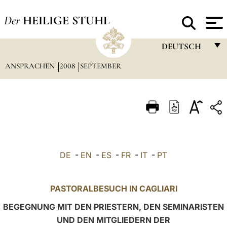
Der
HEILIGE STUHL
DEUTSCH
ANSPRACHEN
2008
SEPTEMBER
FRANÇAIS
ENGLISH
ITALIANO
PORTUGUÊS
ESPAÑOL
DE
-
EN
-
ES
-
FR
-
IT
-
PT
DEUTSCH
POLSKI
PASTORALBESUCH IN CAGLIARI
العربيّة
BEGEGNUNG MIT DEN PRIESTERN, DEN SEMINARISTEN
UND DEN MITGLIEDERN DER
中文