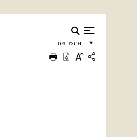
DEUTSCH
FRANÇAIS
ENGLISH
ITALIANO
PORTUGUÊS
ESPAÑOL
DEUTSCH
POLSKI