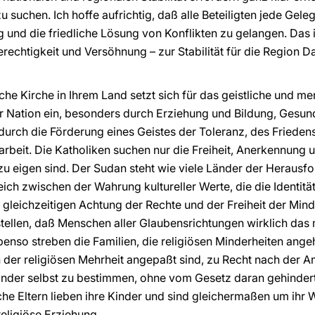
suchen. Ich hoffe aufrichtig, daß alle Beteiligten jede Gele
 und die friedliche Lösung von Konflikten zu gelangen. Das i
rechtigkeit und Versöhnung – zur Stabilität für die Region D
sche Kirche in Ihrem Land setzt sich für das geistliche und 
er Nation ein, besonders durch Erziehung und Bildung, Gesun
urch die Förderung eines Geistes der Toleranz, des Frieden
eit. Die Katholiken suchen nur die Freiheit, Anerkennung un
u eigen sind. Der Sudan steht wie viele Länder der Herausf
ch zwischen der Wahrung kultureller Werte, die die Identität
gleichzeitigen Achtung der Rechte und der Freiheit der Mind
tellen, daß Menschen aller Glaubensrichtungen wirklich das
Ebenso streben die Familien, die religiösen Minderheiten ang
 der religiösen Mehrheit angepaßt sind, zu Recht nach der An
 Kinder selbst zu bestimmen, ohne vom Gesetz daran gehinde
iche Eltern lieben ihre Kinder und sind gleichermaßen um ihr
religiöse Erziehung.