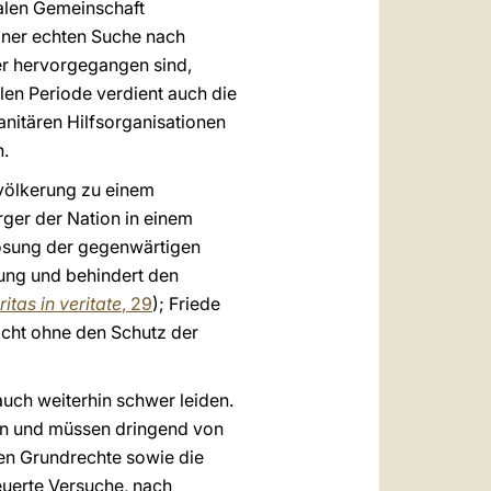
nalen Gemeinschaft
iner echten Suche nach
er hervorgegangen sind,
len Periode verdient auch die
anitären Hilfsorganisationen
n.
evölkerung zu einem
rger der Nation in einem
Lösung der gegenwärtigen
klung und behindert den
itas in veritate
, 29
); Friede
icht ohne den Schutz der
ch weiterhin schwer leiden.
n und müssen dringend von
hen Grundrechte sowie die
euerte Versuche, nach