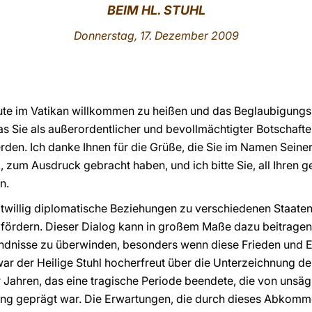
BEIM HL. STUHL
Donnerstag, 17. Dezember 200
9
heute im Vatikan willkommen zu heißen und das Beglaubigung
 Sie als außerordentlicher und bevollmächtigter Botschafte
erden. Ich danke Ihnen für die Grüße, die Sie im Namen Seine
, zum Ausdruck gebracht haben, und ich bitte Sie, all Ihren 
n.
eitwillig diplomatische Beziehungen zu verschiedenen Staate
fördern. Dieser Dialog kann in großem Maße dazu beitragen
ndnisse zu überwinden, besonders wenn diese Frieden und E
war der Heilige Stuhl hocherfreut über die Unterzeichnung 
ahren, das eine tragische Periode beendete, die von unsägl
ng geprägt war. Die Erwartungen, die durch dieses Abkomm