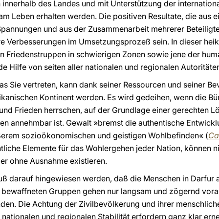
n innerhalb des Landes und mit Unterstützung der internatio
 Leben erhalten werden. Die positiven Resultate, die aus e
Spannungen und aus der Zusammenarbeit mehrerer Beteiligt
ere Verbesserungen im Umsetzungsprozeß sein. In dieser heik
len Friedenstruppen in schwierigen Zonen sowie jene der hum
 Hilfe von seiten aller nationalen und regionalen Autoritäte
das Sie vertreten, kann dank seiner Ressourcen und seiner B
ikanischen Kontinent werden. Es wird gedeihen, wenn die Bü
 und Frieden herrschen, auf der Grundlage einer gerechten 
ligten annehmbar ist. Gewalt »bremst die authentische Entwic
ßerem sozioökonomischen und geistigen Wohlbefinden« (
Car
tliche Elemente für das Wohlergehen jeder Nation, können n
ger ohne Ausnahme existieren.
darauf hingewiesen werden, daß die Menschen in Darfur au
 bewaffneten Gruppen gehen nur langsam und zögernd vora
inden. Die Achtung der Zivilbevölkerung und ihrer menschlic
nationalen und regionalen Stabilität erfordern ganz klar ern