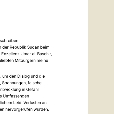
العربيّة
中文
LATINE
sschreiben
r der Republik Sudan beim
r Exzellenz Umar al-Baschir,
geliebten Mitbürgern meine
n, um den Dialog und die
, Spannungen, falsche
ntwicklung in Gefahr
des Umfassenden
ichem Leid, Verlusten an
en hervorgerufen wurden,