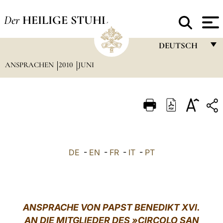
Der
HEILIGE STUHL
DEUTSCH
ANSPRACHEN
2010
JUNI
FRANÇAIS
ENGLISH
ITALIANO
PORTUGUÊS
ESPAÑOL
DE
-
EN
-
FR
-
IT
-
PT
DEUTSCH
POLSKI
العربيّة
ANSPRACHE VON PAPST BENEDIKT XVI.
AN DIE MITGLIEDER DES
»
CIRCOLO SAN
中文