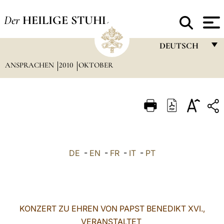
Der
HEILIGE STUHL
DEUTSCH
ANSPRACHEN
2010
OKTOBER
FRANÇAIS
ENGLISH
ITALIANO
PORTUGUÊS
ESPAÑOL
DE
-
EN
-
FR
-
IT
-
PT
DEUTSCH
POLSKI
العربيّة
KONZERT ZU EHREN VON PAPST BENEDIKT XVI.,
VERANSTALTET
中文