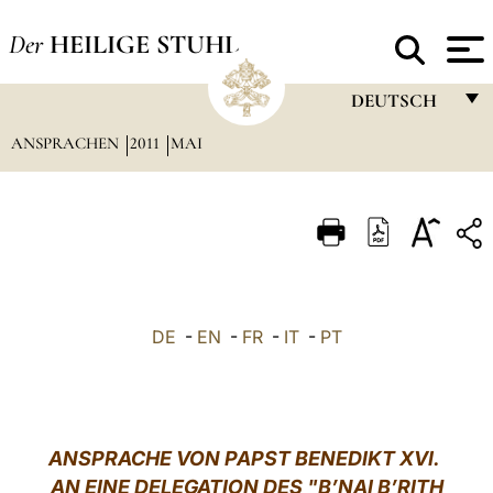
Der
HEILIGE STUHL
DEUTSCH
ANSPRACHEN
2011
MAI
FRANÇAIS
ENGLISH
ITALIANO
PORTUGUÊS
ESPAÑOL
DE
-
EN
-
FR
-
IT
-
PT
DEUTSCH
POLSKI
العربيّة
ANSPRACHE VON PAPST BENEDIKT XVI.
AN EINE DELEGATION DES "B’NAI B’RITH
中文