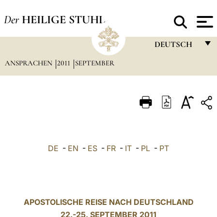
Der
HEILIGE STUHL
DEUTSCH
ANSPRACHEN
2011
SEPTEMBER
FRANÇAIS
ENGLISH
ITALIANO
PORTUGUÊS
ESPAÑOL
DE
-
EN
-
ES
-
FR
-
IT
-
PL
-
PT
DEUTSCH
POLSKI
العربيّة
APOSTOLISCHE REISE NACH DEUTSCHLAND
22.-25. SEPTEMBER 2011
中文