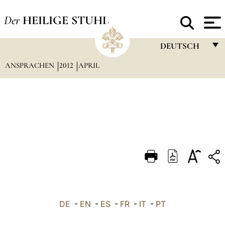
Der
HEILIGE STUHL
DEUTSCH
ANSPRACHEN
2012
APRIL
FRANÇAIS
ENGLISH
ITALIANO
PORTUGUÊS
ESPAÑOL
DEUTSCH
POLSKI
العربيّة
DE
-
EN
-
ES
-
FR
-
IT
-
PT
中文