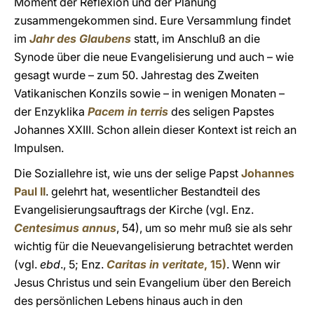
Moment der Reflexion und der Planung
zusammengekommen sind. Eure Versammlung findet
im
Jahr des Glaubens
statt, im Anschluß an die
Synode über die neue Evangelisierung und auch – wie
gesagt wurde – zum 50. Jahrestag des Zweiten
Vatikanischen Konzils sowie – in wenigen Monaten –
der Enzyklika
Pacem in terris
des seligen Papstes
Johannes XXIII. Schon allein dieser Kontext ist reich an
Impulsen.
Die Soziallehre ist, wie uns der selige Papst
Johannes
Paul II
. gelehrt hat, wesentlicher Bestandteil des
Evangelisierungsauftrags der Kirche (vgl. Enz.
Centesimus annus
, 54), um so mehr muß sie als sehr
wichtig für die Neuevangelisierung betrachtet werden
(vgl.
ebd
., 5; Enz.
Caritas in veritate
, 15)
. Wenn wir
Jesus Christus und sein Evangelium über den Bereich
des persönlichen Lebens hinaus auch in den