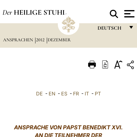
Der
HEILIGE STUHL
DEUTSCH
ANSPRACHEN
2012
DEZEMBER
FRANÇAIS
ENGLISH
ITALIANO
PORTUGUÊS
ESPAÑOL
DE
-
EN
-
ES
-
FR
-
IT
-
PT
DEUTSCH
POLSKI
العربيّة
ANSPRACHE VON PAPST BENEDIKT XVI.
AN DIE TEILNEHMER DER
中文