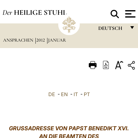
Der
HEILIGE STUHL
DEUTSCH
ANSPRACHEN
2012
JANUAR
FRANÇAIS
ENGLISH
ITALIANO
PORTUGUÊS
ESPAÑOL
DE
-
EN
-
IT
-
PT
DEUTSCH
POLSKI
العربيّة
GRUSSADRESSE VON PAPST BENEDIKT XVI.
AN DIE BEAMTEN DES
中文