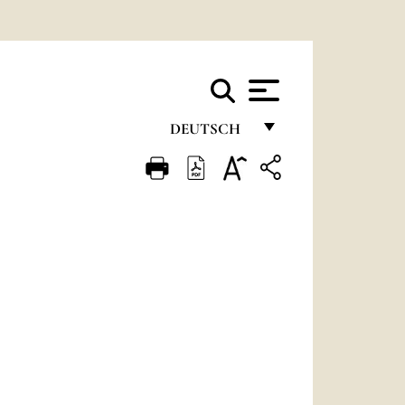
DEUTSCH
FRANÇAIS
ENGLISH
ITALIANO
PORTUGUÊS
ESPAÑOL
DEUTSCH
POLSKI