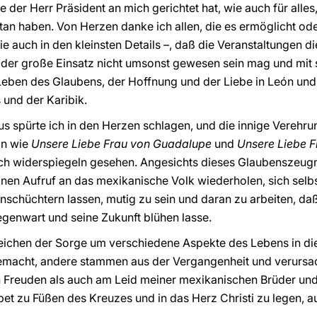
e der Herr Präsident an mich gerichtet hat, wie auch für alles
etan haben. Von Herzen danke ich allen, die es ermöglicht o
e auch in den kleinsten Details –, daß die Veranstaltungen d
aß der große Einsatz nicht umsonst gewesen sein mag und mit s
Leben des Glaubens, der Hoffnung und der Liebe in León und
 und der Karibik.
s spürte ich in den Herzen schlagen, und die innige Verehrun
ln wie
Unsere Liebe Frau von Guadalupe
und
Unsere Liebe F
sich widerspiegeln gesehen. Angesichts dieses Glaubenszeug
nen Aufruf an das mexikanische Volk wiederholen, sich selbst
nschüchtern lassen, mutig zu sein und daran zu arbeiten, daß
egenwart und seine Zukunft blühen lasse.
ichen der Sorge um verschiedene Aspekte des Lebens in die
macht, andere stammen aus der Vergangenheit und verursac
 Freuden als auch am Leid meiner mexikanischen Brüder un
bet zu Füßen des Kreuzes und in das Herz Christi zu legen, 