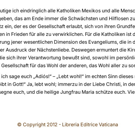
ige ich eindringlich alle Katholiken Mexikos und alle Mensc
eben, das am Ende immer die Schwächsten und Hilflosen zu 
z ein, der es der Gesellschaft erlaubt, sich von ihren Grundf
 in Frieden für alle zu verwirklichen. Für die Katholiken ist 
ung jener wesentlichen Dimension des Evangeliums, die in
er Ausdruck der Nächstenliebe. Deswegen ermuntert die Kirch
die sich ihrer Verantwortung bewußt sind, sowohl im persönl
Gesellschaft für das Wohl der anderen, das Wohl aller zu so
ich sage euch „Adiós!“ – „Lebt wohl!“ im echten Sinn dieses 
bt in Gott!“ Ja, lebt wohl; immerzu in der Liebe Christi, in 
gne euch, und die heilige Jungfrau Maria schütze euch. Vie
© Copyright 2012 - Libreria Editrice Vaticana