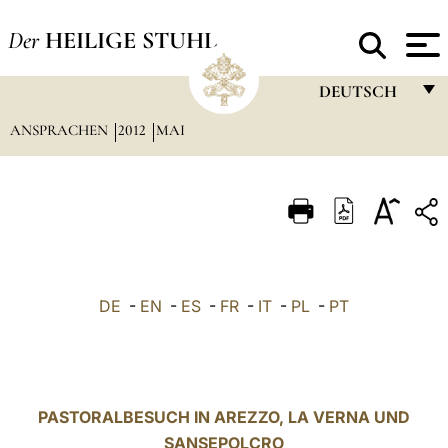
Der
HEILIGE STUHL
DEUTSCH
ANSPRACHEN
2012
MAI
FRANÇAIS
ENGLISH
ITALIANO
PORTUGUÊS
ESPAÑOL
DE
-
EN
-
ES
-
FR
-
IT
-
PL
-
PT
DEUTSCH
POLSKI
العربيّة
PASTORALBESUCH IN AREZZO, LA VERNA UND
SANSEPOLCRO
中文