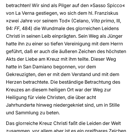
betrachten! Wir sind als Pilger auf den »Sasso Spicco«
von La Verna gestiegen, wo sich dem hl. Franziskus
»zwei Jahre vor seinem Tod« (Celano,
Vita prima
, III,
94:
FF
, 484) die Wundmale des glorreichen Leidens
Christi in seinen Leib einprägten. Sein Weg als Jünger
hatte ihn zu einer so tiefen Vereinigung mit dem Herrn
geführt, daß er auch die äußeren Zeichen des höchsten
Akts der Liebe am Kreuz mit ihm teilte. Dieser Weg
hatte in San Damiano begonnen, vor dem
Gekreuzigten, den er mit dem Verstand und mit dem
Herzen betrachtete. Die beständige Betrachtung des
Kreuzes an diesem heiligen Ort war der Weg zur
Heiligung für viele Christen, die über acht
Jahrhunderte hinweg niedergekniet sind, um in Stille
und Sammlung zu beten.
Das glorreiche Kreuz Christi faßt die Leiden der Welt
zusammen, vor allem aber ist es ein greifbares Zeichen