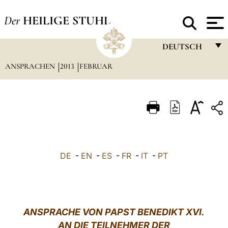
Der
HEILIGE STUHL
DEUTSCH
ANSPRACHEN
2013
FEBRUAR
FRANÇAIS
ENGLISH
ITALIANO
PORTUGUÊS
ESPAÑOL
DE
-
EN
-
ES
-
FR
-
IT
-
PT
DEUTSCH
POLSKI
العربيّة
ANSPRACHE VON PAPST BENEDIKT XVI.
AN DIE TEILNEHMER DER
中文