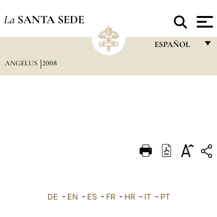
La
SANTA SEDE
ESPAÑOL
ANGELUS
2008
FRANÇAIS
ENGLISH
ITALIANO
PORTUGUÊS
ESPAÑOL
DEUTSCH
POLSKI
العربيّة
DE
-
EN
-
ES
-
FR
-
HR
-
IT
-
PT
中文