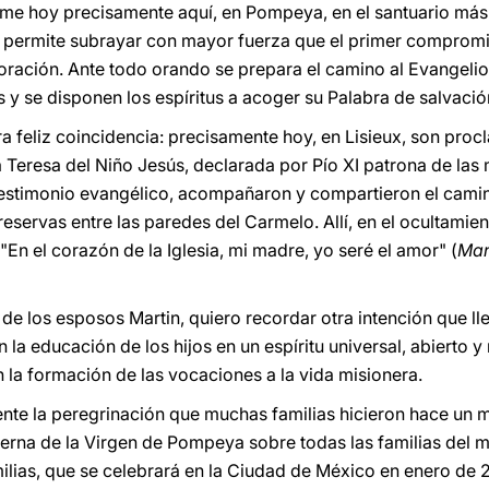
rme hoy precisamente aquí, en Pompeya, en el santuario más
e permite subrayar con mayor fuerza que el primer comprom
oración. Ante todo orando se prepara el camino al Evangelio
 y se disponen los espíritus a acoger su Palabra de salvació
ra feliz coincidencia: precisamente hoy, en Lisieux, son pro
a Teresa del Niño Jesús, declarada por Pío XI patrona de las
testimonio evangélico, acompañaron y compartieron el camino
reservas entre las paredes del Carmelo. Allí, en el ocultamien
 "En el corazón de la Iglesia, mi madre, yo seré el amor" (
Man
de los esposos Martin, quiero recordar otra intención que llev
la educación de los hijos en un espíritu universal, abierto 
 la formación de las vocaciones a la vida misionera.
ente la peregrinación que muchas familias hicieron hace un m
rna de la Virgen de Pompeya sobre todas las familias del m
ilias, que se celebrará en la Ciudad de México en enero de 