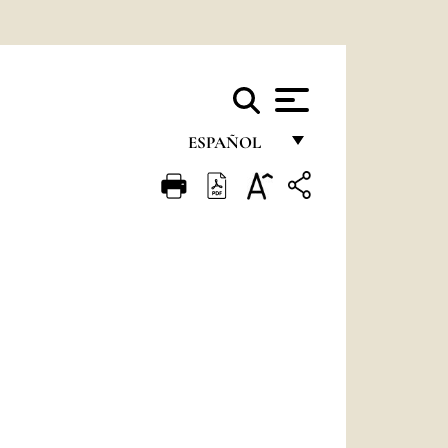
ESPAÑOL
FRANÇAIS
ENGLISH
ITALIANO
PORTUGUÊS
ESPAÑOL
DEUTSCH
POLSKI