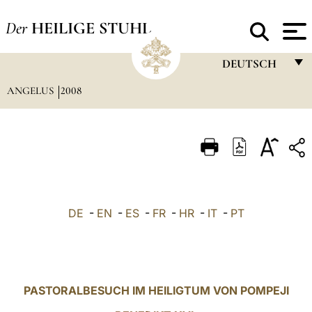
Der
HEILIGE STUHL
DEUTSCH
ANGELUS
2008
FRANÇAIS
ENGLISH
ITALIANO
PORTUGUÊS
ESPAÑOL
DE
-
EN
-
ES
-
FR
-
HR
-
IT
-
PT
DEUTSCH
POLSKI
العربيّة
PASTORALBESUCH IM HEILIGTUM VON POMPEJI
中文