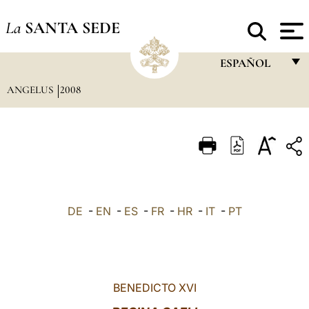
La
SANTA SEDE
ESPAÑOL
ANGELUS
2008
FRANÇAIS
ENGLISH
ITALIANO
PORTUGUÊS
ESPAÑOL
DE
-
EN
-
ES
-
FR
-
HR
-
IT
-
PT
DEUTSCH
POLSKI
العربيّة
BENEDICTO XVI
中文