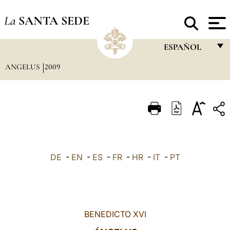
La
SANTA SEDE
ESPAÑOL
ANGELUS
2009
FRANÇAIS
ENGLISH
ITALIANO
PORTUGUÊS
ESPAÑOL
DE
-
EN
-
ES
-
FR
-
HR
-
IT
-
PT
DEUTSCH
POLSKI
العربيّة
BENEDICTO XVI
中文