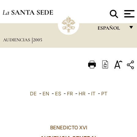
La
SANTA SEDE
ESPAÑOL
AUDIENCIAS
2005
FRANÇAIS
ENGLISH
ITALIANO
PORTUGUÊS
ESPAÑOL
DE
-
EN
-
ES
-
FR
-
HR
-
IT
-
PT
DEUTSCH
POLSKI
العربيّة
BENEDICTO XVI
中文