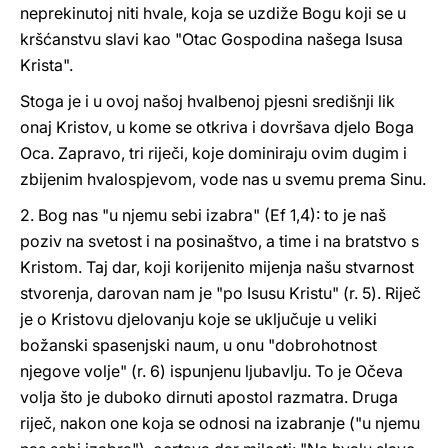
neprekinutoj niti hvale, koja se uzdiže Bogu koji se u
kršćanstvu slavi kao "Otac Gospodina našega Isusa
Krista".
Stoga je i u ovoj našoj hvalbenoj pjesni središnji lik
onaj Kristov, u kome se otkriva i dovršava djelo Boga
Oca. Zapravo, tri riječi, koje dominiraju ovim dugim i
zbijenim hvalospjevom, vode nas u svemu prema Sinu.
2. Bog nas "u njemu sebi izabra" (Ef 1,4): to je naš
poziv na svetost i na posinaštvo, a time i na bratstvo s
Kristom. Taj dar, koji korijenito mijenja našu stvarnost
stvorenja, darovan nam je "po Isusu Kristu" (r. 5). Riječ
je o Kristovu djelovanju koje se uključuje u veliki
božanski spasenjski naum, u onu "dobrohotnost
njegove volje" (r. 6) ispunjenu ljubavlju. To je Očeva
volja što je duboko dirnuti apostol razmatra. Druga
riječ, nakon one koja se odnosi na izabranje ("u njemu