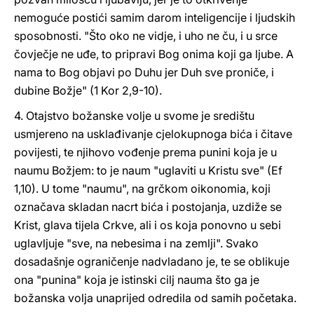
nemoguće postići samim darom inteligencije i ljudskih
sposobnosti. "Što oko ne vidje, i uho ne ču, i u srce
čovječje ne uđe, to pripravi Bog onima koji ga ljube. A
nama to Bog objavi po Duhu jer Duh sve proniče, i
dubine Božje" (1 Kor 2,9-10).
4. Otajstvo božanske volje u svome je središtu
usmjereno na usklađivanje cjelokupnoga bića i čitave
povijesti, te njihovo vođenje prema punini koja je u
naumu Božjem: to je naum "uglaviti u Kristu sve" (Ef
1,10). U tome "naumu", na grčkom oikonomia, koji
označava skladan nacrt bića i postojanja, uzdiže se
Krist, glava tijela Crkve, ali i os koja ponovno u sebi
uglavljuje "sve, na nebesima i na zemlji". Svako
dosadašnje ograničenje nadvladano je, te se oblikuje
ona "punina" koja je istinski cilj nauma što ga je
božanska volja unaprijed odredila od samih početaka.