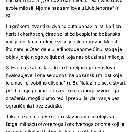
nas sebi izabra"), ocrtava dar milosti: "Na hvalu slave
svoje milosti. Njome nas zamilova u Ljubljenome" (r.
6).
I u grčkom izvorniku dva se puta ponavlja isti korijen
haris i eharitosen, čime se ističe besplatna božanska
inicijativa koja pretiče svaki ljudski odgovor. Milost,
što nam je Otac daje u jedinorođenome Sinu, stoga je
objavljenje njegove ljubavi koja nas obuzima i mijenja.
3. Evo nas sada i kod treće temeljne riječi Pavlova
hvalospjeva: i ona se odnosi na božansku milost koja
je u nas "preobilno ulivena" (r. 8). Nalazimo se, u stvari,
pred riječju punine, a držeći se njezinoga izvornoga
značenja, mogli bismo reći i preobilja, darivanja bez
ograničenja i bez zadrške.
Tako stižemo u beskrajnu i slavnu dubinu otajstva
Boga, milošću otvorenoga i otkrivenoga onome koji je
pozvan milošću i ljubavlju, jer je to otkrivenje