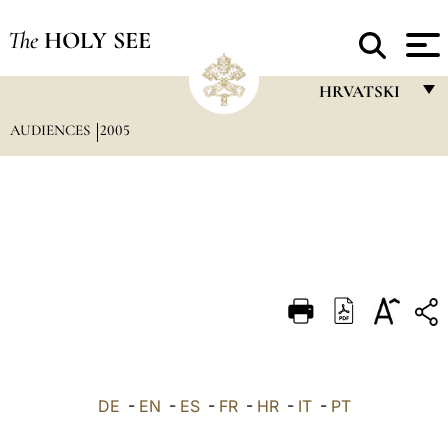
The
HOLY SEE
HRVATSKI
AUDIENCES
2005
FRANÇAIS
ENGLISH
ITALIANO
PORTUGUÊS
ESPAÑOL
DEUTSCH
POLSKI
العربيّة
DE
-
EN
-
ES
-
FR
-
HR
-
IT
-
PT
中文