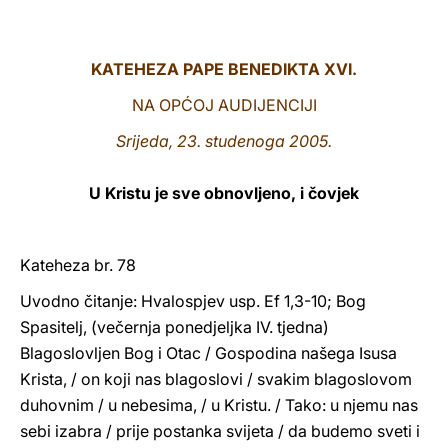
LATINE
KATEHEZA PAPE BENEDIKTA XVI.
NA OPĆOJ AUDIJENCIJI
Srijeda, 23. studenoga 2005.
U Kristu je sve obnovljeno, i čovjek
Kateheza br. 78
Uvodno čitanje: Hvalospjev usp. Ef 1,3-10; Bog
Spasitelj, (večernja ponedjeljka IV. tjedna)
Blagoslovljen Bog i Otac / Gospodina našega Isusa
Krista, / on koji nas blagoslovi / svakim blagoslovom
duhovnim / u nebesima, / u Kristu. / Tako: u njemu nas
sebi izabra / prije postanka svijeta / da budemo sveti i