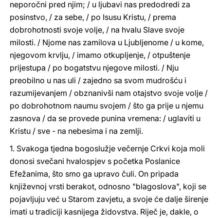
neporočni pred njim; / u ljubavi nas predodredi za
posinstvo, / za sebe, / po Isusu Kristu, / prema
dobrohotnosti svoje volje, / na hvalu Slave svoje
milosti. / Njome nas zamilova u Ljubljenome / u kome,
njegovom krvlju, / imamo otkupljenje, / otpuštenje
prijestupa / po bogatstvu njegove milosti. / Nju
preobilno u nas uli / zajedno sa svom mudrošću i
razumijevanjem / obznanivši nam otajstvo svoje volje /
po dobrohotnom naumu svojem / što ga prije u njemu
zasnova / da se provede punina vremena: / uglaviti u
Kristu / sve - na nebesima i na zemlji.
1. Svakoga tjedna bogoslužje večernje Crkvi koja moli
donosi svečani hvalospjev s početka Poslanice
Efežanima, što smo ga upravo čuli. On pripada
književnoj vrsti berakot, odnosno "blagoslova", koji se
pojavljuju već u Starom zavjetu, a svoje će dalje širenje
imati u tradiciji kasnijega židovstva. Riječ je, dakle, o