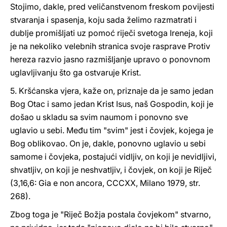
Stojimo, dakle, pred veličanstvenom freskom povijesti
stvaranja i spasenja, koju sada želimo razmatrati i
dublje promišljati uz pomoć riječi svetoga Ireneja, koji
je na nekoliko velebnih stranica svoje rasprave Protiv
hereza razvio jasno razmišljanje upravo o ponovnom
uglavljivanju što ga ostvaruje Krist.
5. Kršćanska vjera, kaže on, priznaje da je samo jedan
Bog Otac i samo jedan Krist Isus, naš Gospodin, koji je
došao u skladu sa svim naumom i ponovno sve
uglavio u sebi. Među tim "svim" jest i čovjek, kojega je
Bog oblikovao. On je, dakle, ponovno uglavio u sebi
samome i čovjeka, postajući vidljiv, on koji je nevidljivi,
shvatljiv, on koji je neshvatljiv, i čovjek, on koji je Riječ
(3,16,6: Gia e non ancora, CCCXX, Milano 1979, str.
268).
Zbog toga je "Riječ Božja postala čovjekom" stvarno,