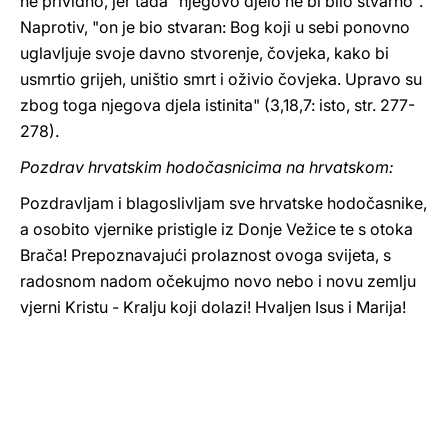
ne prividno, jer tada "njegovo djelo ne bi bilo stvarno".
Naprotiv, "on je bio stvaran: Bog koji u sebi ponovno
uglavljuje svoje davno stvorenje, čovjeka, kako bi
usmrtio grijeh, uništio smrt i oživio čovjeka. Upravo su
zbog toga njegova djela istinita" (3,18,7: isto, str. 277-
278).
Pozdrav hrvatskim hodočasnicima na hrvatskom:
Pozdravljam i blagoslivljam sve hrvatske hodočasnike,
a osobito vjernike pristigle iz Donje Vežice te s otoka
Brača! Prepoznavajući prolaznost ovoga svijeta, s
radosnom nadom očekujmo novo nebo i novu zemlju
vjerni Kristu - Kralju koji dolazi! Hvaljen Isus i Marija!