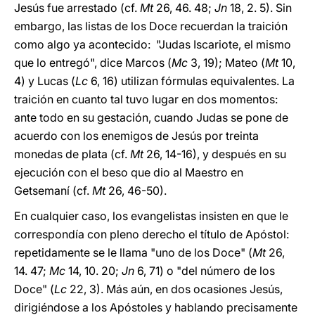
Jesús fue arrestado (cf.
Mt
26, 46. 48;
Jn
18, 2. 5). Sin
embargo, las listas de los Doce recuerdan la traición
como algo ya acontecido: "Judas Iscariote, el mismo
que lo entregó", dice Marcos (
Mc
3, 19); Mateo (
Mt
10,
4) y Lucas (
Lc
6, 16) utilizan fórmulas equivalentes. La
traición en cuanto tal tuvo lugar en dos momentos:
ante todo en su gestación, cuando Judas se pone de
acuerdo con los enemigos de Jesús por treinta
monedas de plata (cf.
Mt
26, 14-16), y después en su
ejecución con el beso que dio al Maestro en
Getsemaní (cf.
Mt
26, 46-50).
En cualquier caso, los evangelistas insisten en que le
correspondía con pleno derecho el título de Apóstol:
repetidamente se le llama "uno de los Doce" (
Mt
26,
14. 47;
Mc
14, 10. 20;
Jn
6, 71) o "del número de los
Doce" (
Lc
22, 3). Más aún, en dos ocasiones Jesús,
dirigiéndose a los Apóstoles y hablando precisamente