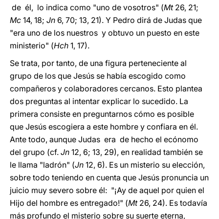
de él, lo indica como "uno de vosotros" (
Mt
26, 21;
Mc
14, 18;
Jn
6, 70; 13, 21). Y Pedro dirá de Judas que
"era uno de los nuestros y obtuvo un puesto en este
ministerio" (
Hch
1, 17).
Se trata, por tanto, de una figura perteneciente al
grupo de los que Jesús se había escogido como
compañeros y colaboradores cercanos. Esto plantea
dos preguntas al intentar explicar lo sucedido. La
primera consiste en preguntarnos cómo es posible
que Jesús escogiera a este hombre y confiara en él.
Ante todo, aunque Judas era de hecho el ecónomo
del grupo (cf.
Jn
12, 6; 13, 29), en realidad también se
le llama "ladrón" (
Jn
12, 6). Es un misterio su elección,
sobre todo teniendo en cuenta que Jesús pronuncia un
juicio muy severo sobre él: "¡Ay de aquel por quien el
Hijo del hombre es entregado!" (
Mt
26, 24). Es todavía
más profundo el misterio sobre su suerte eterna,