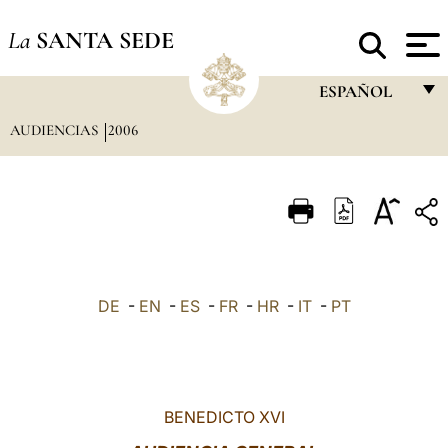
La
SANTA SEDE
ESPAÑOL
AUDIENCIAS
2006
FRANÇAIS
ENGLISH
ITALIANO
PORTUGUÊS
ESPAÑOL
DE
-
EN
-
ES
-
FR
-
HR
-
IT
-
PT
DEUTSCH
POLSKI
العربيّة
BENEDICTO XVI
中文