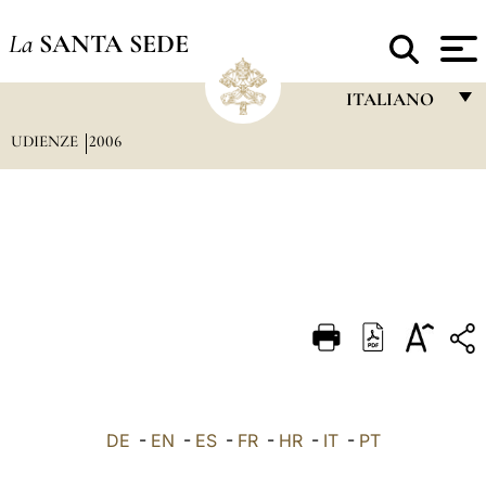
La
SANTA SEDE
ITALIANO
UDIENZE
2006
FRANÇAIS
ENGLISH
ITALIANO
PORTUGUÊS
ESPAÑOL
DEUTSCH
POLSKI
العربيّة
DE
-
EN
-
ES
-
FR
-
HR
-
IT
-
PT
中文