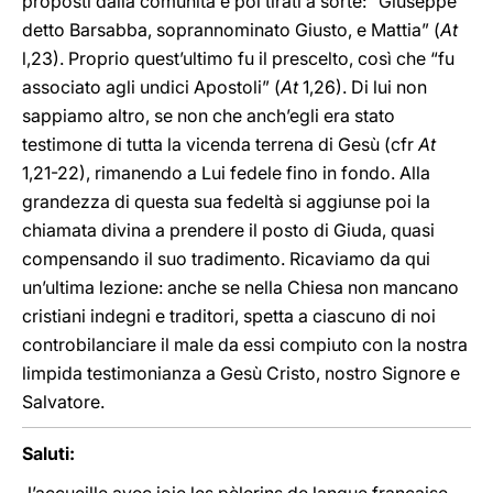
proposti dalla comunità e poi tirati a sorte: “Giuseppe
detto Barsabba, soprannominato Giusto, e Mattia” (
At
l,23). Proprio quest’ultimo fu il prescelto, così che “fu
associato agli undici Apostoli” (
At
1,26). Di lui non
sappiamo altro, se non che anch’egli era stato
testimone di tutta la vicenda terrena di Gesù (cfr
At
1,21-22), rimanendo a Lui fedele fino in fondo. Alla
grandezza di questa sua fedeltà si aggiunse poi la
chiamata divina a prendere il posto di Giuda, quasi
compensando il suo tradimento. Ricaviamo da qui
un’ultima lezione: anche se nella Chiesa non mancano
cristiani indegni e traditori, spetta a ciascuno di noi
controbilanciare il male da essi compiuto con la nostra
limpida testimonianza a Gesù Cristo, nostro Signore e
Salvatore.
Saluti: