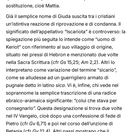
sostituzione, cioè Mattia.
Già il semplice nome di Giuda suscita tra i cristiani
un’istintiva reazione di riprovazione e di condanna. Il
significato dell’appellativo “Iscariota” è controverso: la
spiegazione più seguita lo intende come “uomo di
Keriot” con riferimento al suo villaggio di origine,
situato nei pressi di Hebron e menzionato due volte
nella Sacra Scrittura (cfr
Gs
15,25;
Am
2,2). Altri lo
interpretano come variazione del termine “sicario”,
come se alludesse ad un guerrigliero armato di
pugnale detto in latino
sica
. Vi è, infine, chi vede nel
soprannome la semplice trascrizione di una radice
ebraico-aramaica significante: “colui che stava per
consegnarlo”. Questa designazione si trova due volte
nel IV Vangelo, cioè dopo una confessione di fede di
Pietro (cfr
Gv
6,71) e poi nel corso dell’unzione di
Betania (cfr
Gv
12,4). Altri passi mostrano che il