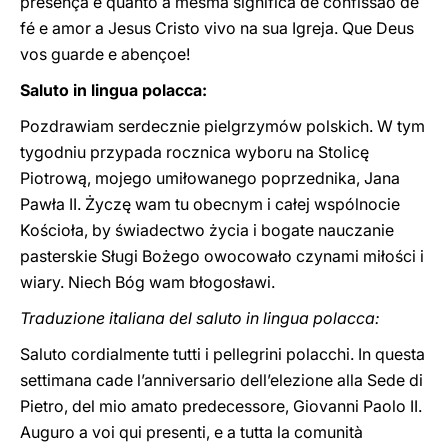
presença e quanto a mesma significa de confissão de
fé e amor a Jesus Cristo vivo na sua Igreja. Que Deus
vos guarde e abençoe!
Saluto in lingua polacca:
Pozdrawiam serdecznie pielgrzymów polskich. W tym
tygodniu przypada rocznica wyboru na Stolicę
Piotrową, mojego umiłowanego poprzednika, Jana
Pawła II. Życzę wam tu obecnym i całej wspólnocie
Kościoła, by świadectwo życia i bogate nauczanie
pasterskie Sługi Bożego owocowało czynami miłości i
wiary. Niech Bóg wam błogosławi.
Traduzione italiana del saluto in lingua polacca:
Saluto cordialmente tutti i pellegrini polacchi. In questa
settimana cade l’anniversario dell’elezione alla Sede di
Pietro, del mio amato predecessore, Giovanni Paolo II.
Auguro a voi qui presenti, e a tutta la comunità