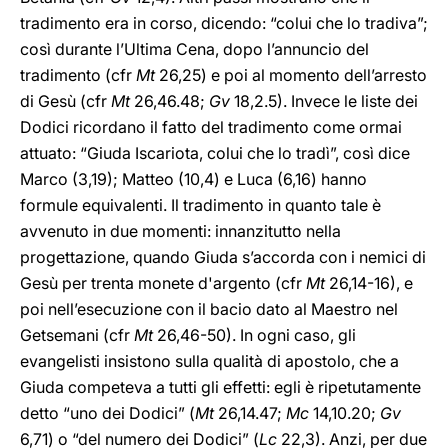
tradimento era in corso, dicendo: “colui che lo tradiva”;
così durante l’Ultima Cena, dopo l’annuncio del
tradimento (cfr
Mt
26,25) e poi al momento dell’arresto
di Gesù (cfr
Mt
26,46.48;
Gv
18,2.5). Invece le liste dei
Dodici ricordano il fatto del tradimento come ormai
attuato: “Giuda Iscariota, colui che lo tradì”, così dice
Marco (3,19); Matteo (10,4) e Luca (6,16) hanno
formule equivalenti. Il tradimento in quanto tale è
avvenuto in due momenti: innanzitutto nella
progettazione, quando Giuda s’accorda con i nemici di
Gesù per trenta monete d'argento (cfr
Mt
26,14-16), e
poi nell’esecuzione con il bacio dato al Maestro nel
Getsemani (cfr
Mt
26,46-50). In ogni caso, gli
evangelisti insistono sulla qualità di apostolo, che a
Giuda competeva a tutti gli effetti: egli è ripetutamente
detto “uno dei Dodici” (
Mt
26,14.47;
Mc
14,10.20;
Gv
6,71) o “del numero dei Dodici” (
Lc
22,3). Anzi, per due