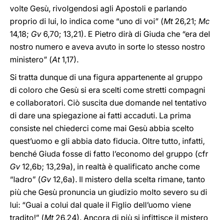
volte Gesù, rivolgendosi agli Apostoli e parlando
proprio di lui, lo indica come “uno di voi” (
Mt
26,21;
Mc
14,18;
Gv
6,70; 13,21). E Pietro dirà di Giuda che “era del
nostro numero e aveva avuto in sorte lo stesso nostro
ministero” (
At
1,17).
Si tratta dunque di una figura appartenente al gruppo
di coloro che Gesù si era scelti come stretti compagni
e collaboratori. Ciò suscita due domande nel tentativo
di dare una spiegazione ai fatti accaduti. La prima
consiste nel chiederci come mai Gesù abbia scelto
quest’uomo e gli abbia dato fiducia. Oltre tutto, infatti,
benché Giuda fosse di fatto l’economo del gruppo (cfr
Gv
12,6b; 13,29a), in realtà è qualificato anche come
“ladro” (
Gv
12,6a). Il mistero della scelta rimane, tanto
più che Gesù pronuncia un giudizio molto severo su di
lui: “Guai a colui dal quale il Figlio dell’uomo viene
tradito!” (
Mt
26,24). Ancora di più si infittisce il mistero