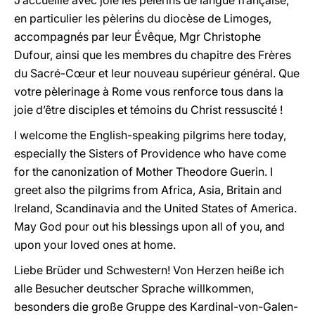
J’accueille avec joie les pèlerins de langue française,
en particulier les pèlerins du diocèse de Limoges,
accompagnés par leur Évêque, Mgr Christophe
Dufour, ainsi que les membres du chapitre des Frères
du Sacré-Cœur et leur nouveau supérieur général. Que
votre pèlerinage à Rome vous renforce tous dans la
joie d’être disciples et témoins du Christ ressuscité !
I welcome the English-speaking pilgrims here today,
especially the Sisters of Providence who have come
for the canonization of Mother Theodore Guerin. I
greet also the pilgrims from Africa, Asia, Britain and
Ireland, Scandinavia and the United States of America.
May God pour out his blessings upon all of you, and
upon your loved ones at home.
Liebe Brüder und Schwestern! Von Herzen heiße ich
alle Besucher deutscher Sprache willkommen,
besonders die große Gruppe des Kardinal-von-Galen-