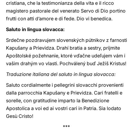
cristiana, che la testimonianza della vita e il ricco
magistero pastorale del venerato Servo di Dio portino
frutti con atti d’amore e di fede. Dio vi benedica.
Saluto in lingua slovacca:
Srdečne pozdravujem slovenských pútnikov z farnosti
Kapušany a Prievidza. Drahí bratia a sestry, prijmite
Apoštolské požehnanie, ktoré vďačne udeľujem vám i
vašim drahým vo vlasti. Pochválený buď Ježiš Kristus!
Traduzione italiana del saluto in lingua slovacca:
Saluto cordialmente i pellegrini slovacchi provenienti
dalla parrocchia Kapušany e Prievidza. Cari fratelli e
sorelle, con gratitudine imparto la Benedizione
Apostolica a voi ed ai vostri cari in Patria. Sia lodato
Gesù Cristo!
***