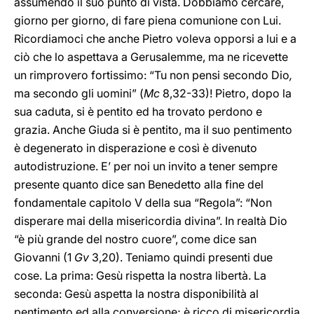
assumendo il suo punto di
vista. Dobbiamo cercare,
giorno per giorno, di
fare piena comunione con Lui.
Ricordiamoci che anche Pietro
voleva opporsi a lui e a
ciò che lo aspettava a Gerusalemme, ma ne ricevette
un rimprovero fortissimo: “Tu non pensi secondo Dio
,
ma secondo gli uomini” (
Mc
8,32-33)! Pietro, dopo la
sua caduta, si è pentito ed ha trovato perdono e
grazia. Anche Giuda si è pentito, ma il suo pentimento
è degenerato in disperazione e così è divenuto
autodistruzione. E’ per noi un invito a tener sempre
presente quanto dice san Benedetto alla fine del
fondamentale capitolo V della sua “Regola”: “Non
disperare mai della misericordia divina”. In realtà Dio
“è più grande del nostro cuore”, come dice san
Giovanni (1
Gv
3,20). Teniamo quindi presenti due
cose. La prima: Gesù rispetta la nostra libertà. La
seconda: Gesù aspetta la nostra disponibilità al
pentimento ed alla conversione; è ricco di misericordia