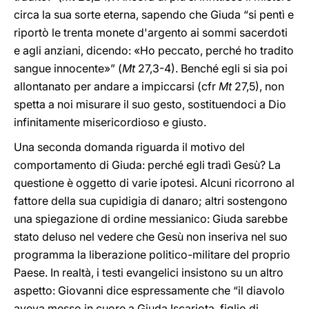
circa la sua sorte eterna, sapendo che Giuda “si pentì e
riportò le trenta monete d'argento ai sommi sacerdoti
e agli anziani, dicendo: «Ho peccato, perché ho tradito
sangue innocente»” (
Mt
27,3-4). Benché egli si sia poi
allontanato per andare a impiccarsi (cfr
Mt
27,5), non
spetta a noi misurare il suo gesto, sostituendoci a Dio
infinitamente misericordioso e giusto.
Una seconda domanda riguarda il motivo del
comportamento di Giuda: perché egli tradì Gesù? La
questione è oggetto di varie ipotesi. Alcuni ricorrono al
fattore della sua cupidigia di danaro; altri sostengono
una spiegazione di ordine messianico: Giuda sarebbe
stato deluso nel vedere che Gesù non inseriva nel suo
programma la liberazione politico-militare del proprio
Paese. In realtà, i testi evangelici insistono su un altro
aspetto: Giovanni dice espressamente che “il diavolo
aveva messo in cuore a Giuda Iscariota, figlio di