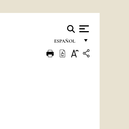
ESPAÑOL
FRANÇAIS
ENGLISH
ITALIANO
PORTUGUÊS
ESPAÑOL
DEUTSCH
POLSKI