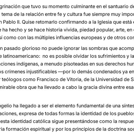
egrinación que tuvo su momento culminante en el santuario d
El tema de la relación entre fe y cultura fue siempre muy imp
Pablo II. Quise retomarlo confirmando a la Iglesia que está 
 ha hecho y se hace historia vivida, piedad popular, arte, en 
í como con las múltiples influencias europeas y de otros con
un pasado glorioso no puede ignorar las sombras que acomp
 latinoamericano: no es posible olvidar los sufrimientos y las
laciones indígenas, a menudo pisoteadas en sus derechos h
sos crímenes injustificables —por lo demás condenados ya 
r teólogos como Francisco de Vitoria, de la Universidad d
irable obra que ha llevado a cabo la gracia divina entre esa
ngelio ha llegado a ser el elemento fundamental de una sínte
aciones, expresa de todas formas la identidad de los pueblo
, esta identidad católica sigue presentándose como la respu
 formación espiritual y por los principios de la doctrina soci