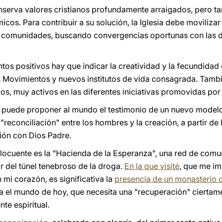
onserva valores cristianos profundamente arraigados, pero 
os. Para contribuir a su solución, la Iglesia debe movilizar
us comunidades, buscando convergencias oportunas con las 
tos positivos hay que indicar la creatividad y la fecundidad d
Movimientos y nuevos institutos de vida consagrada. Tambié
os, muy activos en las diferentes iniciativas promovidas por l
e puede proponer al mundo el testimonio de un nuevo modelo 
"reconciliación" entre los hombres y la creación, a partir de 
ción con Dios Padre.
elocuente es la "Hacienda de la Esperanza", una red de com
r del túnel tenebroso de la droga.
En la que visité
, que me i
 mi corazón, es significativa la
presencia de un monasterio d
el mundo de hoy, que necesita una "recuperación" ciertamen
e espiritual.