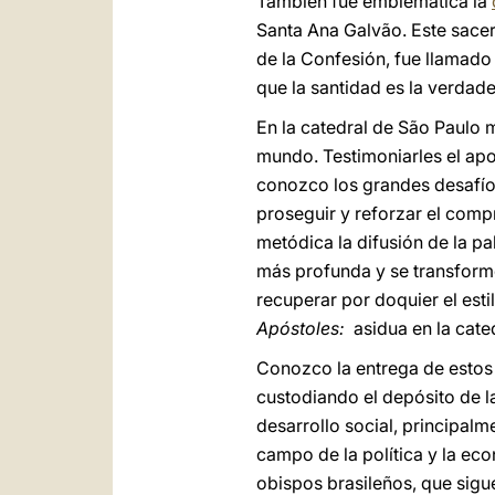
También fue emblemática la
Santa Ana Galvão. Este sacerd
de la Confesión, fue llamado
que la santidad es la verdade
En la catedral de São Paulo
mundo. Testimoniarles el apo
conozco los grandes desafíos
proseguir y reforzar el comp
metódica la difusión de la pa
más profunda y se transforme
recuperar por doquier el esti
Apóstoles:
asidua en la cate
Conozco la entrega de estos f
custodiando el depósito de 
desarrollo social, principalm
campo de la política y la ec
obispos brasileños, que sigu