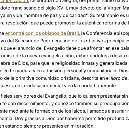
canonización
, celebrada con alegría, del primer santo nativo
ote franciscano del siglo XVIII, muy devoto de la Virgen Mar
 ya en vida "hombre de paz y de caridad". Su testimonio es u
ra revolución, que puede promover la auténtica reforma de la
 me
encontré con los obispos de Brasil
, la Conferencia episc
yo del Sucesor de Pedro era uno de los objetivos principale
 que el anuncio del Evangelio tiene que afrontar en ese paí
romiso de la nueva evangelización, exhortándolos a desarrol
labra de Dios, para que la religiosidad innata y generalizad
 en fe madura y en adhesión personal y comunitaria al Dios
lo de la primitiva comunidad cristiana, descrita en el
libro de
quesis, en la vida sacramental y en la caridad operante.
ieles servidores del Evangelio, que lo quieren presentar sin
la fe con discernimiento; y conozco también su preocupació
ente mediante la formación de los laicos, llamados a asumir 
onomía. Doy gracias a Dios por haberme permitido profundiz
en estando siempre presentes en mi oración.