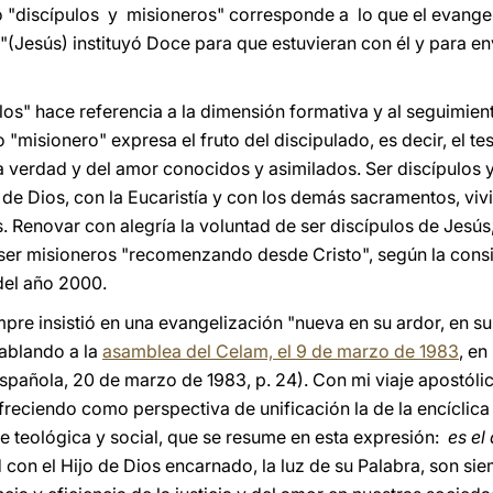
io "discípulos y misioneros" corresponde a lo que el evange
"(Jesús) instituyó Doce para que estuvieran con él y para env
ulos" hace referencia a la dimensión formativa y al seguimient
 "misionero" expresa el fruto del discipulado, es decir, el t
la verdad y del amor conocidos y asimilados. Ser discípulos 
 de Dios, con la Eucaristía y con los demás sacramentos, vivi
Renovar con alegría la voluntad de ser discípulos de Jesús, 
ser misioneros "recomenzando desde Cristo", según la consi
 del año 2000.
re insistió en una evangelización "nueva en su ardor, en su
ablando a la
asamblea del Celam, el 9 de marzo de 1983
, en
spañola, 20 de marzo de 1983, p. 24). Con mi viaje apostólic
freciendo como perspectiva de unificación la de la encíclic
 teológica y social, que se resume en esta expresión:
es el
d con el Hijo de Dios encarnado, la luz de su Palabra, son s