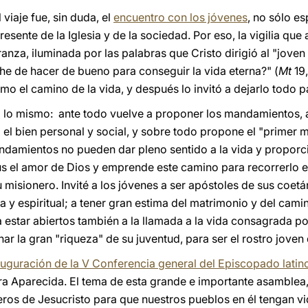
iaje fue, sin duda, el
encuentro con los jóvenes
, no sólo es
presente de la Iglesia y de la sociedad. Por eso, la vigilia q
anza, iluminada por las palabras que Cristo dirigió al "joven 
e de hacer de bueno para conseguir la vida eterna?" (
Mt
19,
 el camino de la vida, y después lo invitó a dejarlo todo pa
do lo mismo: ante todo vuelve a proponer los mandamientos,
 el bien personal y social, y sobre todo propone el "primer 
ndamientos no pueden dar pleno sentido a la vida y proporci
s el amor de Dios y emprende este camino para recorrerlo e
u misionero. Invité a los jóvenes a ser apóstoles de sus coetá
y espiritual; a tener gran estima del matrimonio y del cami
 estar abiertos también a la llamada a la vida consagrada por
ar la gran "riqueza" de su juventud, para ser el rostro joven d
auguración de la V Conferencia general del Episcopado latin
ra Aparecida. El tema de esta grande e importante asamblea, 
eros de Jesucristo para que nuestros pueblos en él tengan vid