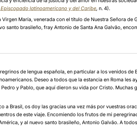
ia y eficiencia de la justicia y del amor en nuestras socieda
l Episcopado latinoamericano y del Caribe
,
n. 4).
la Virgen María, venerada con el título de Nuestra Señora d
evo santo brasileño, fray Antonio de Santa Ana Galvão, encom
regrinos de lengua española, en particular a los venidos de 
inoamericanos. Deseo a todos que la estancia en Roma les ay
 Pedro y Pablo, que aquí dieron su vida por Cristo. Muchas gr
co a Brasil, os doy las gracias una vez más por vuestras ora
ntros de este viaje. Encomiendo los frutos de mi peregrina
mérica, y al nuevo santo brasileño, Antonio Galvão. A todo