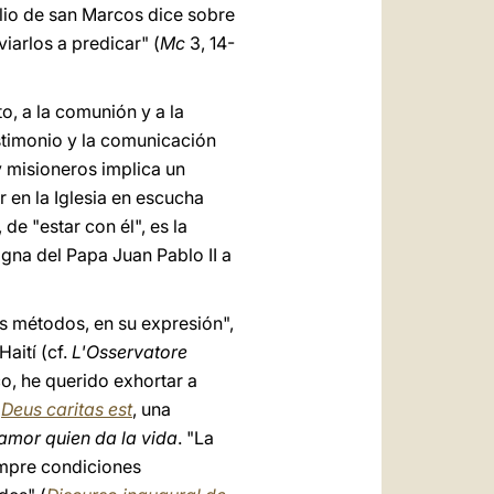
lio de san Marcos dice sobre
iarlos a predicar" (
Mc
3, 14-
o, a la comunión y a la
estimonio y la comunicación
y misioneros implica un
r en la Iglesia en escucha
de "estar con él", es la
gna del Papa Juan Pablo II a
s métodos, en su expresión",
 Haití (cf.
L'Osservatore
o, he querido exhortar a
a
Deus caritas est
, una
 amor quien da la vida
. "La
iempre condiciones