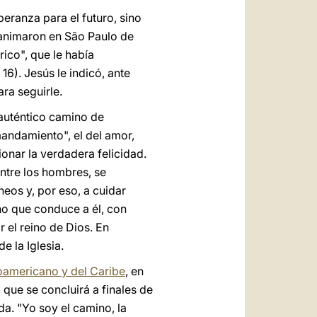
peranza para el futuro, sino
ue animaron en São Paulo de
rico", que le había
 16). Jesús le indicó, ante
ra seguirle.
 auténtico camino de
mandamiento", el del amor,
onar la verdadera felicidad.
ntre los hombres, se
neos y, por eso, a cuidar
no que conduce a él, con
 el reino de Dios. En
e la Iglesia.
oamericano y del Caribe
, en
que se concluirá a finales de
a. "Yo soy el camino, la