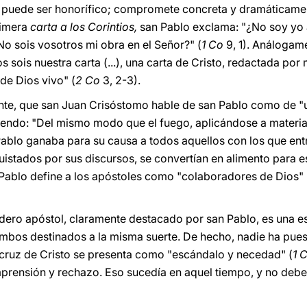
no puede ser honorífico; compromete concreta y dramáticament
rimera
carta a los Corintios,
san Pablo exclama: "¿No soy yo 
No sois vosotros mi obra en el Señor?" (
1 Co
9, 1). Análogam
s sois nuestra carta (...), una carta de Cristo, redactada por 
 de Dios vivo" (
2 Co
3, 2-3).
nte, que san Juan Crisóstomo hable de san Pablo como de "
iciendo: "Del mismo modo que el fuego, aplicándose a material
 Pablo ganaba para su causa a todos aquellos con los que ent
uistados por sus discursos, se convertían en alimento para es
n Pablo define a los apóstoles como "colaboradores de Dios" 
dero apóstol, claramente destacado por san Pablo, es una es
mbos destinados a la misma suerte. De hecho, nadie ha pues
 cruz de Cristo se presenta como "escándalo y necedad" (
1 
mprensión y rechazo. Eso sucedía en aquel tiempo, y no deb