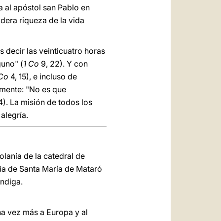
a al apóstol san Pablo en
dera riqueza de la vida
 decir las veinticuatro horas
guno" (
1 Co
9, 22). Y con
 Co
4, 15), e incluso de
emente: "No es que
4). La misión de todos los
alegría.
olanía de la catedral de
uia de Santa María de Mataró
endiga.
na vez más a Europa y al