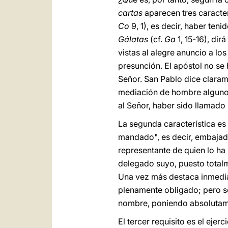
cartas
aparecen tres caracter
Co
9, 1), es decir, haber ten
Gálatas
(cf.
Ga
1, 15-16), dir
vistas al alegre anuncio a los
presunción. El apóstol no se 
Señor. San Pablo dice claram
mediación de hombre alguno, 
al Señor, haber sido llamado 
La segunda característica es
mandado", es decir, embajad
representante de quien lo h
delegado suyo, puesto totalme
Una vez más destaca inmediata
plenamente obligado; pero so
nombre, poniendo absolutame
El tercer requisito es el ejer