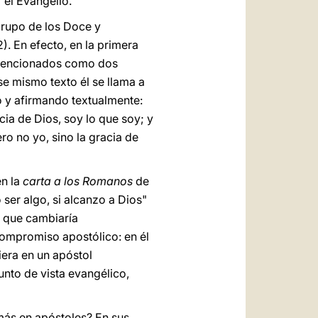
 el Evangelio.
grupo de los Doce y
 2). En efecto, en la primera
, mencionados como dos
ese mismo texto él se llama a
o y afirmando textualmente:
cia de Dios, soy lo que soy; y
ero no yo, sino la gracia de
en la
carta a los Romanos
de
ser algo, si alcanzo a Dios"
o que cambiaría
compromiso apostólico: en él
iera en un apóstol
unto de vista evangélico,
emás en apóstoles? En sus