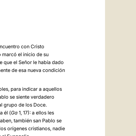
العربيّة
中文
LATINE
encuentro con Cristo
 marcó el inicio de su
e que el Señor le había dado
mente de esa nueva condición
les, para indicar a aquellos
blo se siente verdadero
al grupo de los Doce.
 él (
Ga
1, 17): a ellos les
saben, también san Pablo se
los orígenes cristianos, nadie