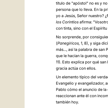
título de "apóstol" no es y 
persona que lo lleva. En la p
yo a Jesús, Señor nuestro? ¿
los Corintios
afirma: "Vosotro
con tinta, sino con el Espíritu
No sorprende, por consiguie
(
Panegíricos,
1, 8), y siga d
más..., así la palabra de san
que le hacían la guerra, conq
11). Esto explica por qué sa
gracia actúa con ellos.
Un elemento típico del verda
Evangelio y evangelizador, a
Pablo cómo el anuncio de la
reaccionan ante él con inco
también hoy.