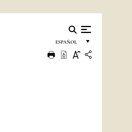
ESPAÑOL
FRANÇAIS
ENGLISH
ITALIANO
PORTUGUÊS
ESPAÑOL
DEUTSCH
POLSKI