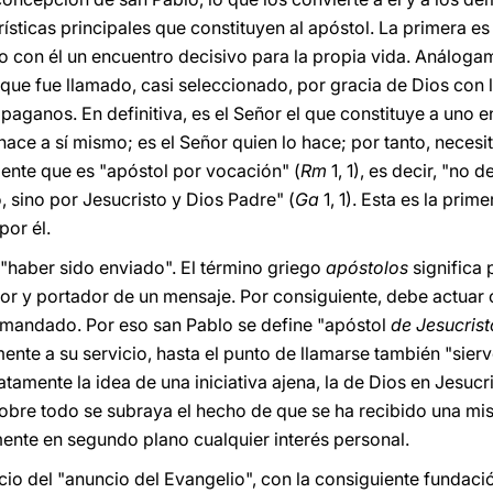
ísticas principales que constituyen al apóstol. La primera es 
ido con él un encuentro decisivo para la propia vida. Análoga
á que fue llamado, casi seleccionado, por gracia de Dios con 
 paganos. En definitiva, es el Señor el que constituye a uno e
hace a sí mismo; es el Señor quien lo hace; por tanto, necesi
ente que es "apóstol por vocación" (
Rm
1, 1), es decir, "no 
sino por Jesucristo y Dios Padre" (
Ga
1, 1). Esta es la prim
por él.
 "haber sido enviado". El término griego
apóstolos
significa
or y portador de un mensaje. Por consiguiente, debe actua
a mandado. Por eso san Pablo se define "apóstol
de Jesucrist
nte a su servicio, hasta el punto de llamarse también "sierv
mente la idea de una iniciativa ajena, la de Dios en Jesucris
bre todo se subraya el hecho de que se ha recibido una mis
nte en segundo plano cualquier interés personal.
cicio del "anuncio del Evangelio", con la consiguiente fundació