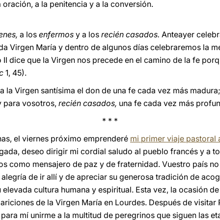
oración, a la penitencia y a la conversión.
enes,
a los
enfermos
y a los
recién casados.
Anteayer celebra
da Virgen María y dentro de algunos días celebraremos la m
o II dice que la Virgen nos precede en el camino de la fe po
c
1, 45).
 a la Virgen santísima el don de una fe cada vez más madura
y para vosotros,
recién casados,
una fe cada vez más profu
* * *
as, el viernes próximo emprenderé
mi primer viaje pastoral
egada, deseo dirigir mi cordial saludo al pueblo francés y a t
ros como mensajero de paz y de fraternidad. Vuestro país n
alegría de ir allí y de apreciar su generosa tradición de acog
u elevada cultura humana y espiritual. Esta vez, la ocasión de
pariciones de la Virgen María en Lourdes. Después de visitar P
 para mí unirme a la multitud de peregrinos que siguen las et