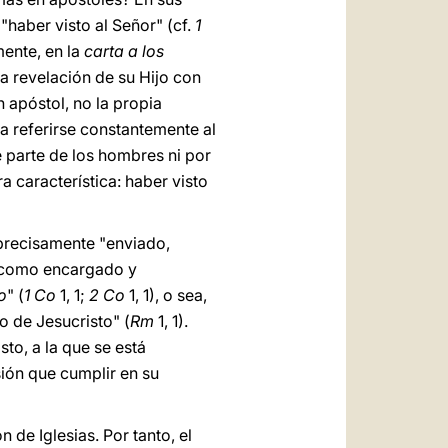
"haber visto al Señor" (cf.
1
mente, en la
carta a los
la revelación de su Hijo con
n apóstol, no la propia
ta referirse constantemente al
de parte de los hombres ni por
era característica: haber visto
 precisamente "enviado,
r como encargado y
o
" (
1 Co
1, 1;
2 Co
1, 1), o sea,
o de Jesucristo" (
Rm
1, 1).
to, a la que se está
ión que cumplir en su
n de Iglesias. Por tanto, el