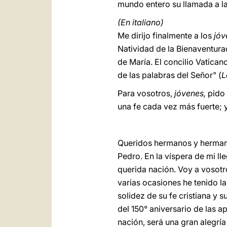
mundo entero su llamada a la 
(En italiano)
Me dirijo finalmente a los
jóv
Natividad de la Bienaventura
de María. El concilio Vatican
de las palabras del Señor" (
L
Para vosotros,
jóvenes,
pido
una fe cada vez más fuerte; 
Queridos hermanos y herman
Pedro. En la víspera de mi ll
querida nación. Voy a vosot
varias ocasiones he tenido la 
solidez de su fe cristiana y s
del 150° aniversario de las a
nación, será una gran alegría