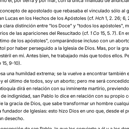
mo él, por tierra y por mar, con la única finalidad de anunciar
n concepto de apostolado que rebasaba el vinculado sólo al 
an Lucas en los Hechos de los Apóstoles (cf.
Hch
1, 2. 26; 6,
a clara distinción entre "los Doce" y "todos los apóstoles"
rios de las apariciones del Resucitado (cf.
1 Co
15, 5. 7). En 
ltimo de los apóstoles", comparándose incluso con un abort
l por haber perseguido a la Iglesia de Dios. Mas, por la gra
estéril en mí. Antes bien, he trabajado más que todos ellos. P
o
15, 9-10).
sa una humildad extrema; se la vuelve a encontrar también 
y el último de todos, soy un aborto; pero me será concedido 
ntioquía dirá en relación con su inminente martirio, previend
e indignidad, san Pablo lo dice en relación con su propio 
de la gracia de Dios, que sabe transformar un hombre cualqu
 fundador de Iglesias: esto hizo Dios en uno que, desde el p
un desecho.
concepción de san Pablo, lo que los convierte a él y a los d