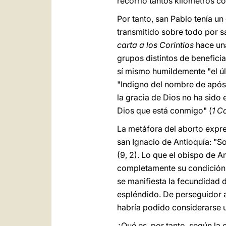
recorrió tantos kilómetros co
Por tanto, san Pablo tenía u
transmitido sobre todo por s
carta a los Corintios
hace un
grupos distintos de beneficia
sí mismo humildemente "el ú
"Indigno del nombre de apósto
la gracia de Dios no ha sido 
Dios que está conmigo" (
1 C
La metáfora del aborto expre
san Ignacio de Antioquía: "So
(9, 2). Lo que el obispo de A
completamente su condición d
se manifiesta la fecundidad 
espléndido. De perseguidor a
habría podido considerarse 
¿Qué es, por tanto, según la 