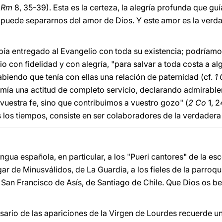
(
Rm
8, 35-39). Esta es la certeza, la alegría profunda que guí
a puede separarnos del amor de Dios. Y este amor es la verda
ía entregado al Evangelio con toda su existencia; podríamos
io con fidelidad y con alegría, "para salvar a toda costa a al
sabiendo que tenía con ellas una relación de paternidad (cf.
1
umía una actitud de completo servicio, declarando admirabl
uestra fe, sino que contribuimos a vuestro gozo" (
2 Co
1, 2
 los tiempos, consiste en ser colaboradores de la verdadera 
ngua española, en particular, a los "Pueri cantores" de la esc
ar de Minusválidos, de La Guardia, a los fieles de la parroq
 San Francisco de Asís, de Santiago de Chile. Que Dios os b
rsario de las apariciones de la Virgen de Lourdes recuerde u