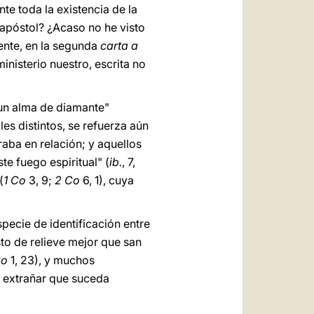
e toda la existencia de la
apóstol? ¿Acaso no he visto
ente, en la segunda
carta a
ministerio nuestro, escrita no
un alma de diamante"
es distintos, se refuerza aún
raba en relación; y aquellos
te fuego espiritual" (
ib.
, 7,
(
1 Co
3, 9;
2 Co
6, 1), cuya
pecie de identificación entre
to de relieve mejor que san
Co
1, 23), y muchos
e extrañar que suceda