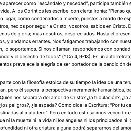
 de aparecer como "escándalo y necedad", participa también e
vida. A los Corintios les escribe, con cierta ironía: "Pienso q
imo lugar, como condenados a muerte, puestos a modo de esp
ros, necios por seguir a Cristo; vosotros, sabios en Cristo. 
llenos de gloria; mas nosotros, despreciados. Hasta el prese
, y andamos errantes. Nos fatigamos trabajando con nuestr
n, lo soportamos. Si nos difaman, respondemos con bondad.
undo y el desecho de todos" (
1 Co
4, 9-13). Es un autorretrat
entos prevalece la alegría de ser portador de la bendición de
arte con la filosofía estoica de su tiempo la idea de una te
ntan, pero él supera la perspectiva meramente humanística,
¿Quién nos separará del amor de Cristo? ¿la tribulación?, ¿la 
¿los peligros?, ¿la espada? Como dice la Escritura: "Por tu 
stinadas al matadero". Pero en todo esto salimos vencedore
ni la muerte ni la vida ni los ángeles ni los principados ni lo
 profundidad ni otra criatura alguna podrá separarnos del am