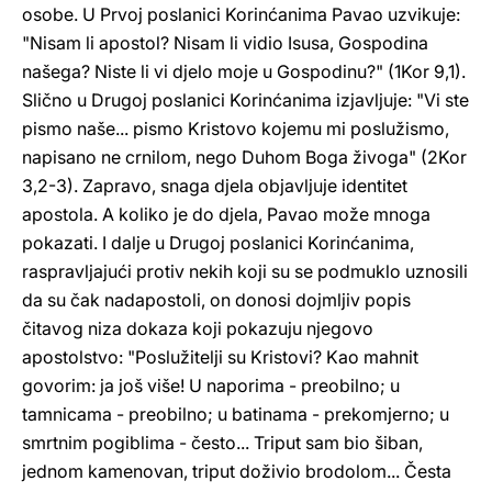
osobe. U Prvoj poslanici Korinćanima Pavao uzvikuje:
"Nisam li apostol? Nisam li vidio Isusa, Gospodina
našega? Niste li vi djelo moje u Gospodinu?" (1Kor 9,1).
Slično u Drugoj poslanici Korinćanima izjavljuje: "Vi ste
pismo naše... pismo Kristovo kojemu mi poslužismo,
napisano ne crnilom, nego Duhom Boga živoga" (2Kor
3,2-3). Zapravo, snaga djela objavljuje identitet
apostola. A koliko je do djela, Pavao može mnoga
pokazati. I dalje u Drugoj poslanici Korinćanima,
raspravljajući protiv nekih koji su se podmuklo uznosili
da su čak nadapostoli, on donosi dojmljiv popis
čitavog niza dokaza koji pokazuju njegovo
apostolstvo: "Poslužitelji su Kristovi? Kao mahnit
govorim: ja još više! U naporima - preobilno; u
tamnicama - preobilno; u batinama - prekomjerno; u
smrtnim pogiblima - često... Triput sam bio šiban,
jednom kamenovan, triput doživio brodolom... Česta