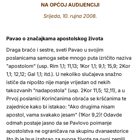
NA OPĆOJ AUDIJENCIJI
LATINE
Srijeda, 10. rujna 2008.
Pavao o značajkama apostolskog života
Draga braćo i sestre, sveti Pavao u svojim
poslanicama samoga sebe mnogo puta izričito naziva
"apostolom" (usp. Rim 1,1; 11,13; 1Kor 1,1; 9,1; 15,9; 2Kor
1,1; 12,12; Gal 1,1; itd.). U nekoliko slučajeva snažno
ističe da nipošto nije manje vrijedan od nekih
takozvanih "nadapostola" (usp. 2Kor 11,5; 12,11), a u
Prvoj poslanici Korinćanima obraća se kršćanima te
zajednice kako bi istakao: "Ako drugima nisam
apostol, vama svakako jesam" (1Kor 9,2)! Odavde
odmah postaje jasno da se Pavlovo poimanje
apostolstva ne ograničava na skupinu dvanaestorice
što ih je Isus izabrao za svoga života na ovoj zemlji.