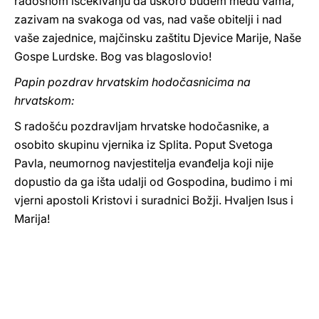
radosnom iščekivanju da uskoro budem među vama,
zazivam na svakoga od vas, nad vaše obitelji i nad
vaše zajednice, majčinsku zaštitu Djevice Marije, Naše
Gospe Lurdske. Bog vas blagoslovio!
Papin pozdrav hrvatskim hodočasnicima na
hrvatskom:
S radošću pozdravljam hrvatske hodočasnike, a
osobito skupinu vjernika iz Splita. Poput Svetoga
Pavla, neumornog navjestitelja evanđelja koji nije
dopustio da ga išta udalji od Gospodina, budimo i mi
vjerni apostoli Kristovi i suradnici Božji. Hvaljen Isus i
Marija!