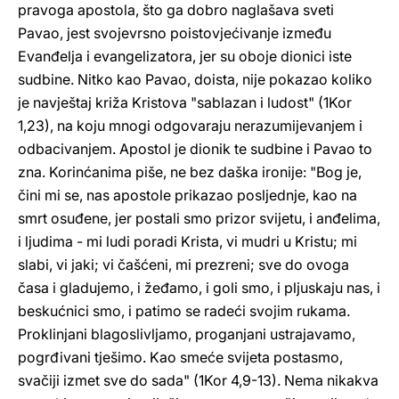
pravoga apostola, što ga dobro naglašava sveti
Pavao, jest svojevrsno poistovjećivanje između
Evanđelja i evangelizatora, jer su oboje dionici iste
sudbine. Nitko kao Pavao, doista, nije pokazao koliko
je navještaj križa Kristova "sablazan i ludost" (1Kor
1,23), na koju mnogi odgovaraju nerazumijevanjem i
odbacivanjem. Apostol je dionik te sudbine i Pavao to
zna. Korinćanima piše, ne bez daška ironije: "Bog je,
čini mi se, nas apostole prikazao posljednje, kao na
smrt osuđene, jer postali smo prizor svijetu, i anđelima,
i ljudima - mi ludi poradi Krista, vi mudri u Kristu; mi
slabi, vi jaki; vi čašćeni, mi prezreni; sve do ovoga
časa i gladujemo, i žeđamo, i goli smo, i pljuskaju nas, i
beskućnici smo, i patimo se radeći svojim rukama.
Proklinjani blagoslivljamo, proganjani ustrajavamo,
pogrđivani tješimo. Kao smeće svijeta postasmo,
svačiji izmet sve do sada" (1Kor 4,9-13). Nema nikakva