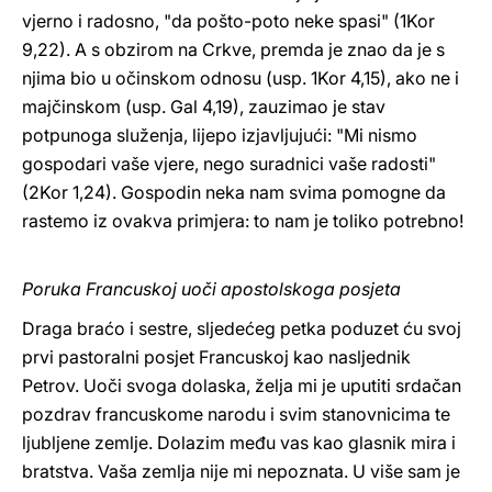
vjerno i radosno, "da pošto-poto neke spasi" (1Kor
9,22). A s obzirom na Crkve, premda je znao da je s
njima bio u očinskom odnosu (usp. 1Kor 4,15), ako ne i
majčinskom (usp. Gal 4,19), zauzimao je stav
potpunoga služenja, lijepo izjavljujući: "Mi nismo
gospodari vaše vjere, nego suradnici vaše radosti"
(2Kor 1,24). Gospodin neka nam svima pomogne da
rastemo iz ovakva primjera: to nam je toliko potrebno!
Poruka Francuskoj uoči apostolskoga posjeta
Draga braćo i sestre, sljedećeg petka poduzet ću svoj
prvi pastoralni posjet Francuskoj kao nasljednik
Petrov. Uoči svoga dolaska, želja mi je uputiti srdačan
pozdrav francuskome narodu i svim stanovnicima te
ljubljene zemlje. Dolazim među vas kao glasnik mira i
bratstva. Vaša zemlja nije mi nepoznata. U više sam je