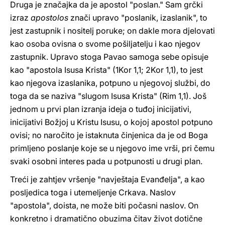
Druga je značajka da je apostol "poslan." Sam grčki
izraz
apostolos
znači upravo "poslanik, izaslanik", to
jest zastupnik i nositelj poruke; on dakle mora djelovati
kao osoba ovisna o svome pošiljatelju i kao njegov
zastupnik. Upravo stoga Pavao samoga sebe opisuje
kao "apostola Isusa Krista" (1Kor 1,1; 2Kor 1,1), to jest
kao njegova izaslanika, potpuno u njegovoj službi, do
toga da se naziva "slugom Isusa Krista" (Rim 1,1). Još
jednom u prvi plan izranja ideja o tuđoj inicijativi,
inicijativi Božjoj u Kristu Isusu, o kojoj apostol potpuno
ovisi; no naročito je istaknuta činjenica da je od Boga
primljeno poslanje koje se u njegovo ime vrši, pri čemu
svaki osobni interes pada u potpunosti u drugi plan.
Treći je zahtjev vršenje "navještaja Evanđelja", a kao
posljedica toga i utemeljenje Crkava. Naslov
"apostola", doista, ne može biti počasni naslov. On
konkretno i dramatično obuzima čitav život dotične