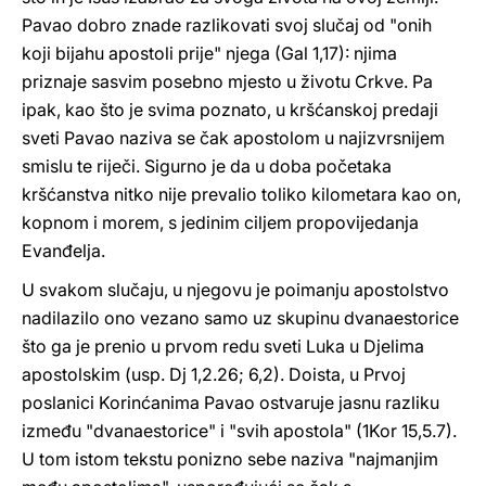
Pavao dobro znade razlikovati svoj slučaj od "onih
koji bijahu apostoli prije" njega (Gal 1,17): njima
priznaje sasvim posebno mjesto u životu Crkve. Pa
ipak, kao što je svima poznato, u kršćanskoj predaji
sveti Pavao naziva se čak apostolom u najizvrsnijem
smislu te riječi. Sigurno je da u doba početaka
kršćanstva nitko nije prevalio toliko kilometara kao on,
kopnom i morem, s jedinim ciljem propovijedanja
Evanđelja.
U svakom slučaju, u njegovu je poimanju apostolstvo
nadilazilo ono vezano samo uz skupinu dvanaestorice
što ga je prenio u prvom redu sveti Luka u Djelima
apostolskim (usp. Dj 1,2.26; 6,2). Doista, u Prvoj
poslanici Korinćanima Pavao ostvaruje jasnu razliku
između "dvanaestorice" i "svih apostola" (1Kor 15,5.7).
U tom istom tekstu ponizno sebe naziva "najmanjim