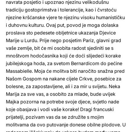
navrata posjetio i upoznao njezinu velikodušnu
tradiciju gostoprimstva i tolerancije, kao i čvrstoću
njezine kršćanske vjere te njezinu visoku humanističku
i duhovnu kulturu. Ovaj put, povod je moga dolaska
proslava sto pedesete obljetnice ukazanja Djevice
Marije u Lurdu. Prije nego posjetim Pariz, glavni grad
vaše zemlje, bit će mi osobita radost sjediniti se s
mnoštvom hodočasnika koji će doći slijedeći korake
jubilejskoga hoda, za svetom Bernardicom do pećine
Massabielle. Moja će molitva biti naročito snažna pred
Našom Gospom na nakane cijele Crkve, posebice za
bolesne, za zapostavljene, ali i za mir u svijetu. Neka
Marija za sve vas, a osobito za mlade, bude uvijek
Majka pozorna na potrebe svoje djece, svjetlo nade
koje obasjava i vodi vaše korake! Dragi francuski
prijatelji, pozivam vas da se združite s mojim
molitvama da ovo putovanje donese obilne plodove. U