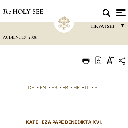
The
HOLY SEE
HRVATSKI
AUDIENCES
2008
FRANÇAIS
ENGLISH
ITALIANO
PORTUGUÊS
ESPAÑOL
DE
-
EN
-
ES
-
FR
-
HR
-
IT
-
PT
DEUTSCH
POLSKI
العربيّة
KATEHEZA PAPE BENEDIKTA XVI.
中文