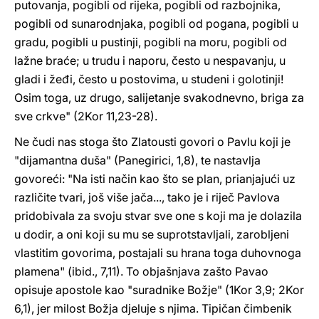
putovanja, pogibli od rijeka, pogibli od razbojnika,
pogibli od sunarodnjaka, pogibli od pogana, pogibli u
gradu, pogibli u pustinji, pogibli na moru, pogibli od
lažne braće; u trudu i naporu, često u nespavanju, u
gladi i žeđi, često u postovima, u studeni i golotinji!
Osim toga, uz drugo, salijetanje svakodnevno, briga za
sve crkve" (2Kor 11,23-28).
Ne čudi nas stoga što Zlatousti govori o Pavlu koji je
"dijamantna duša" (Panegirici, 1,8), te nastavlja
govoreći: "Na isti način kao što se plan, prianjajući uz
različite tvari, još više jača..., tako je i riječ Pavlova
pridobivala za svoju stvar sve one s koji ma je dolazila
u dodir, a oni koji su mu se suprotstavljali, zarobljeni
vlastitim govorima, postajali su hrana toga duhovnoga
plamena" (ibid., 7,11). To objašnjava zašto Pavao
opisuje apostole kao "suradnike Božje" (1Kor 3,9; 2Kor
6,1), jer milost Božja djeluje s njima. Tipičan čimbenik