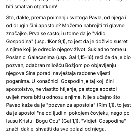
biti smatran otpatkom!
Što, dakle, prema poimanju svetoga Pavla, od njega i
od drugih čini apostole? Možemo nabrojiti tri glavne
značajke. Prva se sastoji u tome da je "vidio
Gospodina" (usp. 1Kor 9,1), to jest da je doživio susret
s njime koji je odredio njegov život. Sukladno tome u
Poslanici Galaćanima (usp. Gal 1,15-16) reći će da je bio
pozvan, odabran milošću Božjom po objavljenju
njegova Sina poradi navještaja radosne vijesti
poganima. U konačnici, Gospodin je taj koji čini
apostolstvo, ne vlastito htijenje, pa stoga apostol
uvijek mora biti u odnosu s njime. Nije slučajno što
Pavao kaže da je "pozvan za apostola" (Rim 1,1), to jest
da je apostol "ne od ljudi ni pokojem čovjeku, nego po
Isusu Kristu i Bogu Ocu" (Gal 1,1). "Vidjeti Gospodina"
znači, dakle, shvatiti da sve polazi od njega.