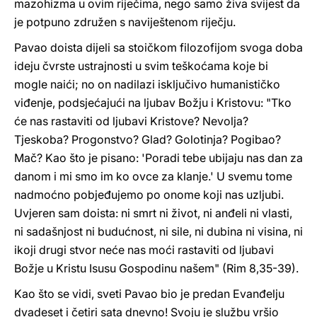
mazohizma u ovim riječima, nego samo živa svijest da
je potpuno združen s naviještenom riječju.
Pavao doista dijeli sa stoičkom filozofijom svoga doba
ideju čvrste ustrajnosti u svim teškoćama koje bi
mogle naići; no on nadilazi isključivo humanističko
viđenje, podsjećajući na ljubav Božju i Kristovu: "Tko
će nas rastaviti od ljubavi Kristove? Nevolja?
Tjeskoba? Progonstvo? Glad? Golotinja? Pogibao?
Mač? Kao što je pisano: 'Poradi tebe ubijaju nas dan za
danom i mi smo im ko ovce za klanje.' U svemu tome
nadmoćno pobjeđujemo po onome koji nas uzljubi.
Uvjeren sam doista: ni smrt ni život, ni anđeli ni vlasti,
ni sadašnjost ni budućnost, ni sile, ni dubina ni visina, ni
ikoji drugi stvor neće nas moći rastaviti od ljubavi
Božje u Kristu Isusu Gospodinu našem" (Rim 8,35-39).
Kao što se vidi, sveti Pavao bio je predan Evanđelju
dvadeset i četiri sata dnevno! Svoju je službu vršio