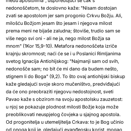
među apostolima", uspoređujući se čak s
nedonoščetom, te doslovno kaže: "Nisam dostojan
zvati se apostolom jer sam progonio Crkvu Božju. Ali,
milošću Božjom jesam što jesam i njegova milost
prema meni ne bijaše zaludna; štoviše, trudio sam se
više nego svi oni - ali ne ja, nego milost Božja sa
mnom" (1Kor 15,9-10). Metafora nedonoščeta izriče
krajnju skromnost; naći će se i u Poslanici Rimljanima
svetog Ignacija Antiohijskog: "Najmanji sam od svih,
nedonošče sam; no bit će mi dano da budem nešto,
stignem li do Boga" (9,2). To što ovaj antiohijski biskup
kaže gledajući svoje skoro mučeništvo, predviđajući
da će ono preobraziti njegovu nedostojnost, sveti
Pavao kaže s obzirom na svoju apostolsku zauzetost:
u njoj se pokazuje plodnost milosti Božje koja može
preoblikovati neuspjelog čovjeka u sjajnog apostola.
Od progonitelja u utemeljitelja Crkava: to je Bog učinio
od onoga koji je, gledajući evanđeosku korist, mogao