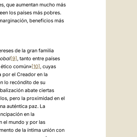
riales, que aumentan mucho más
seen los países más pobres.
 marginación, beneficios más
ereses de la gran familia
lobal
[9]
, tanto entre países
o ético común»
[10]
, cuyas
a por el Creador en la
n lo recóndito de su
balización abate ciertas
los, pero la proximidad en el
na auténtica paz. La
ncipación en la
n el mundo y por las
umento de la íntima unión con