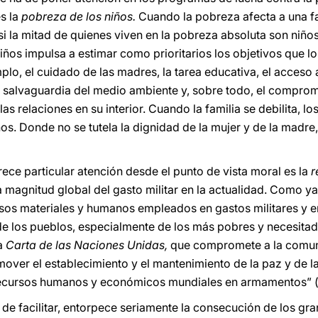
es la
pobreza de los niños.
Cuando la pobreza afecta a una fam
si la mitad de quienes viven en la pobreza absoluta son niño
iños impulsa a estimar como prioritarios los objetivos que 
o, el cuidado de las madres, la tarea educativa, el acceso a
a salvaguardia del medio ambiente y, sobre todo, el comprom
 las relaciones en su interior. Cuando la familia se debilita, 
ños. Donde no se tutela la dignidad de la mujer y de la madre
ece particular atención desde el punto de vista moral es la
r
 magnitud global del gasto militar en la actualidad. Como ya
rsos materiales y humanos empleados en gastos militares y 
de los pueblos, especialmente de los más pobres y necesita
ma
Carta de las Naciones Unidas,
que compromete a la comunid
mover el establecimiento y el mantenimiento de la paz y de l
recursos humanos y económicos mundiales en armamentos” (
 de facilitar, entorpece seriamente la consecución de los gr