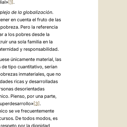
ial»
[1]
.
lejo de la globalización
.
ener en cuenta el fruto de las
 pobreza. Pero la referencia
ar a los pobres desde la
ir una sola familia en la
ternidad y responsabilidad.
fuese únicamente material, las
e tipo cuantitativo, serían
pobrezas inmateriales, que no
edades ricas y desarrolladas
personas desorientadas
ico. Pienso, por una parte,
superdesarrollo»
[3]
.
mico se ve frecuentemente
ecursos. De todos modos, es
 respeto por la dignidad