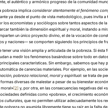
te, el auténtico y armónico progreso de la comunidad mund
la pobreza implica
considerar atentamente el fenómeno comp
nte ya desde el punto de vista metodológico, pues invita a t
or los economistas y sociólogos sobre tantos aspectos de la
arcar también la dimensión espiritual y moral, instando a mir
parten un único proyecto divino, el de la vocación de constru
s y naciones— se comporten siguiendo los principios de fra
 tener una visión amplia y articulada de la pobreza. Si ésta 
yudan a medir los fenómenos basándose sobre todo en datos d
s principales características. Sin embargo, sabemos que hay 
utomática de carencias materiales. Por ejemplo, en las soci
ación, pobreza relacional, moral y espiritual
: se trata de 
 formas diversas de malestar a pesar de su bienestar económ
o moral»
[2]
y, por otra, en las consecuencias negativas del «
sociedades definidas como «pobres», el crecimiento econó
s culturales,
que no permiten utilizar adecuadamente los r
e pobreza no asumida libremente tiene su raíz en la falta de