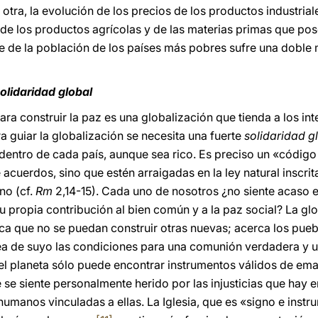
or otra, la evolución de los precios de los productos indust
de los productos agrícolas y de las materias primas que po
te de la población de los países más pobres sufre una doble
olidaridad global
ara construir la paz es una globalización que tienda a los int
a guiar la globalización se necesita una fuerte
solidaridad g
dentro de cada país, aunque sea rico. Es preciso un «códig
acuerdos, sino que estén arraigadas en la ley natural inscrit
o (cf.
Rm
2,14-15). Cada uno de nosotros ¿no siente acaso e
u propia contribución al bien común y a la paz social? La glo
ica que no se puedan construir otras nuevas; acerca los pueb
ea de suyo las condiciones para una comunión verdadera y u
l planeta sólo puede encontrar instrumentos válidos de ema
 se siente personalmente herido por las injusticias que hay e
umanos vinculadas a ellas. La Iglesia, que es «signo e instr