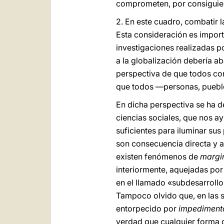
comprometen, por consiguien
2. En este cuadro, combatir 
Esta consideración es importa
investigaciones realizadas p
a la globalización debería ab
perspectiva de que todos com
que todos —personas, pueblo
En dicha perspectiva se ha de
ciencias sociales, que nos a
suficientes para iluminar su
son consecuencia directa y a
existen fenómenos de
margin
interiormente, aquejadas por
en el llamado «subdesarroll
Tampoco olvido que, en las 
entorpecido por
impedimento
verdad que cualquier forma d