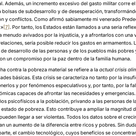
. Además, un incremento excesivo del gasto militar corre el 
bolsas de subdesarrollo y de desesperación, transformándo
sión y conflictos. Como afirmó sabiamente mi venerado Predec
z»
[7]
. Por tanto, los Estados están llamados a una seria refl
 menudo avivados por la injusticia, y a afrontarlos con una va
relaciones, sería posible reducir los gastos en armamentos.
 de desarrollo de las personas y de los pueblos más pobres 
on un compromiso por la paz dentro de la familia humana.
ha contra la pobreza material se refiere a la
actual crisis ali
ades básicas. Esta crisis se caracteriza no tanto por la insuf
enerlos y por fenómenos especulativos y, por tanto, por la f
onómicas capaces de afrontar las necesidades y emergencias.
s psicofísicos a la población, privando a las personas de la 
u estado de pobreza. Esto contribuye a ampliar la magnitud 
eden llegar a ser violentas. Todos los datos sobre el creci
an un aumento de la diferencia entre ricos y pobres. Sin duda
arte, el cambio tecnológico, cuyos beneficios se concentran 