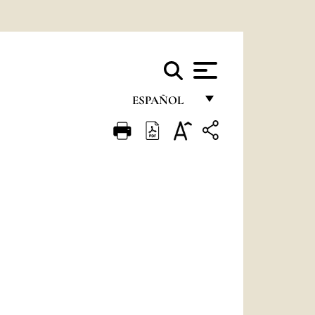
ESPAÑOL
FRANÇAIS
ENGLISH
ITALIANO
PORTUGUÊS
ESPAÑOL
DEUTSCH
POLSKI