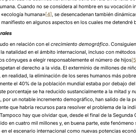
umana. Cuando no se considera al hombre en su vocación int
a «ecología humana»
[4]
, se desencadenan también dinámica
manifiesto en algunos aspectos en los cuales me detendré 
rales
udo en relación con el
crecimiento demográfico
. Consiguien
a natalidad en el ámbito internacional, incluso con métodos
 los cónyuges a elegir responsablemente el número de hijos
[5
espetan el derecho a la vida. El exterminio de millones de n
s, en realidad, la eliminación de los seres humanos más pobr
mente el 40% de la población mundial estaba por debajo del
ste porcentaje se ha reducido sustancialmente a la mitad y
, por un notable incremento demográfico, han salido de la p
e que habría recursos para resolver el problema de la indi
 Tampoco hay que olvidar que, desde el final de la Segunda 
ecido en cuatro mil millones y, en buena parte, este fenómen
 en el escenario internacional como nuevas potencias econó