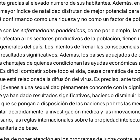
te gracias al elevado número de sus habitantes. Además, en
mayor índice de natalidad disfrutan de mejor potencial para 
stá confirmando como una riqueza y no como un factor de po
a son las
enfermedades pandémicas
, como por ejemplo, la m
 afectan a los sectores productivos de la población, tienen u
 generales del país. Los intentos de frenar las consecuencia
resultados significativos. Además, los países aquejados de 
los chantajes de quienes condicionan las ayudas económicas a
. Es difícil combatir sobre todo el sida, causa dramática de p
e está relacionada la difusión del virus. Es preciso, ante 
 jóvenes a una sexualidad plenamente concorde con la digni
ue ya han dado resultados significativos, haciendo disminuir 
que se pongan a disposición de las naciones pobres las med
tar decididamente la investigación médica y las innovaciones
ario, las reglas internacionales sobre la propiedad intelectua
anitaria de base.
se ha de poner atención en los programas de lucha contra la