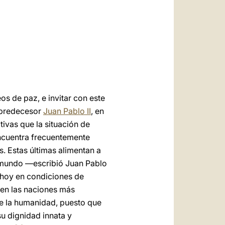
العربيّة
中文
LATINE
s de paz, e invitar con este
predecesor
Juan Pablo II
, en
tivas que la situación de
encuentra frecuentemente
s. Estas últimas alimentan a
l mundo —escribió Juan Pablo
 hoy en condiciones de
 en las naciones más
de la humanidad, puesto que
u dignidad innata y