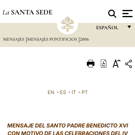
La
SANTA SEDE
ESPAÑOL
MENSAJES
MENSAJES PONTIFICIOS
2006
FRANÇAIS
ENGLISH
ITALIANO
PORTUGUÊS
ESPAÑOL
EN
-
ES
-
IT
-
PT
DEUTSCH
POLSKI
العربيّة
MENSAJE DEL SANTO PADRE BENEDICTO XVI
CON MOTIVO DE LAS CELEBRACIONES DEL IV
中文