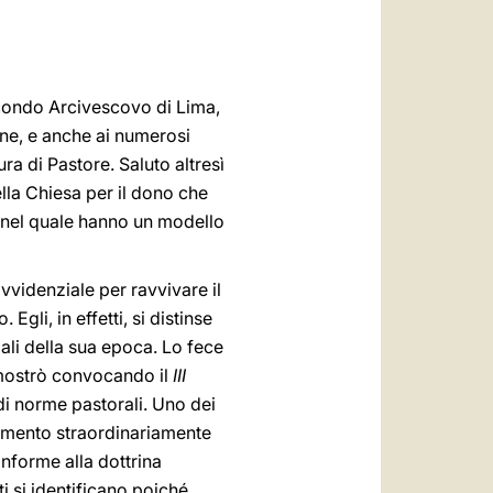
العربيّة
中文
LATINE
econdo Arcivescovo di Lima,
rne, e anche ai numerosi
ra di Pastore. Saluto altresì
della Chiesa per il dono che
 nel quale hanno un modello
videnziale per ravvivare il
gli, in effetti, si distinse
ali della sua epoca. Lo fece
imostrò convocando il
III
di norme pastorali. Uno dei
rumento straordinariamente
onforme alla dottrina
ti si identificano poiché