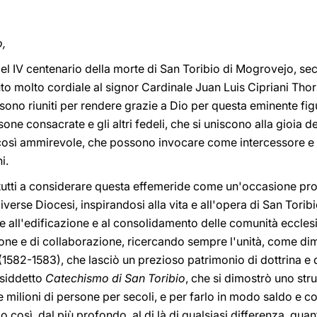
o,
del IV centenario della morte di San Toribio di Mogrovejo, s
to molto cordiale al signor Cardinale Juan Luis Cipriani Tho
sono riuniti per rendere grazie a Dio per questa eminente figu
rsone consacrate e gli altri fedeli, che si uniscono alla gioia 
 così ammirevole, che possono invocare come intercessore e
i.
tutti a considerare questa effemeride come un'occasione prov
rse Diocesi, inspirandosi alla vita e all'opera di San Toribio. E
 all'edificazione e al consolidamento delle comunità ecclesi
one e di collaborazione, ricercando sempre l'unità, come d
(1582-1583), che lasciò un prezioso patrimonio di dottrina e 
cosiddetto
Catechismo di San Toribio
, che si dimostrò uno st
de milioni di persone per secoli, e per farlo in modo saldo e c
 così, dal più profondo, al di là di qualsiasi differenza, quan