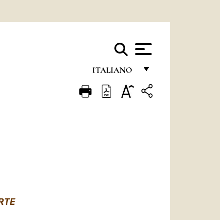
ITALIANO
FRANÇAIS
ENGLISH
ITALIANO
PORTUGUÊS
ESPAÑOL
DEUTSCH
RTE
POLSKI