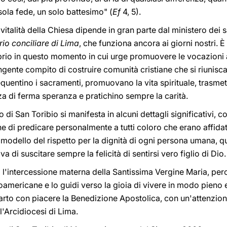
ola fede, un solo battesimo" (
Ef
4, 5).
italità della Chiesa dipende in gran parte dal ministero dei s
io conciliare di Lima
, che funziona ancora ai giorni nostri. È
prio in questo momento in cui urge promuovere le vocazioni a
ingente compito di costruire comunità cristiane che si riunisc
quentino i sacramenti, promuovano la vita spirituale, trasme
a di ferma speranza e pratichino sempre la carità.
o di San Toribio si manifesta in alcuni dettagli significativi, 
ne di predicare personalmente a tutti coloro che erano affidati
modello del rispetto per la dignità di ogni persona umana, q
a di suscitare sempre la felicità di sentirsi vero figlio di Dio.
 l'intercessione materna della Santissima Vergine Maria, per
oamericane e lo guidi verso la gioia di vivere in modo pieno e
arto con piacere la Benedizione Apostolica, con un'attenzion
 l'Arcidiocesi di Lima.