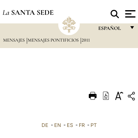
La
SANTA SEDE
ESPAÑOL
MENSAJES
MENSAJES PONTIFICIOS
2011
FRANÇAIS
ENGLISH
ITALIANO
PORTUGUÊS
ESPAÑOL
DEUTSCH
POLSKI
العربيّة
DE
-
EN
-
ES
-
FR
-
PT
中文