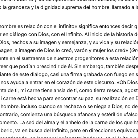
la grandeza y la dignidad suprema del hombre, llamado a la 
hombre es relación con el infinito» significa entonces decir 
en diálogo con Dios, con el Infinito. Al inicio de la histori
Dios, hechos a su imagen y semejanza, y su vida y su relació
agen, a imagen de Dios lo creó, varón y mujer los creó» (
Gn
ente en el sustraerse de nuestros progenitores a esta relación
creer que podían prescindir de él. Sin embargo, también de
ante de este diálogo, casi una firma grabada con fuego en s
nos ayuda a entrar en el corazón de este discurso: «Oh Dios, 
a de ti; mi carne tiene ansia de ti, como tierra reseca, agost
i carne está hecha para encontrar su paz, su realización en D
 hombre: incluso cuando se rechaza o se niega a Dios, no des
contrario, comienza una búsqueda afanosa y estéril de «falso
omento. La sed del alma y el anhelo de la carne de los que h
saberlo, va en busca del Infinito, pero en direcciones equivoc