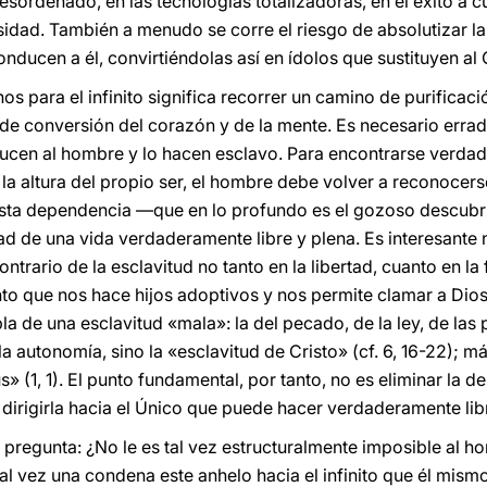
ordenado, en las tecnologías totalizadoras, en el éxito a cu
idad. También a menudo se corre el riesgo de absolutizar l
ucen a él, convirtiéndolas así en ídolos que sustituyen al 
 para el infinito significa recorrer un camino de purificac
 de conversión del corazón y de la mente. Es necesario erradi
ucen al hombre y lo hacen esclavo. Para encontrarse verdad
a la altura del propio ser, el hombre debe volver a reconocer
esta dependencia —que en lo profundo es el gozoso descubri
dad de una vida verdaderamente libre y plena. Es interesante 
ontrario de la esclavitud no tanto en la libertad, cuanto en la 
nto que nos hace hijos adoptivos y nos permite clamar a Dios «
la de una esclavitud «mala»: la del pecado, de la ley, de las 
 autonomía, sino la «esclavitud de Cristo» (cf. 6, 16-22); má
s» (1, 1). El punto fundamental, por tanto, no es eliminar la 
 dirigirla hacia el Único que puede hacer verdaderamente lib
pregunta: ¿No le es tal vez estructuralmente imposible al hom
al vez una condena este anhelo hacia el infinito que él mism