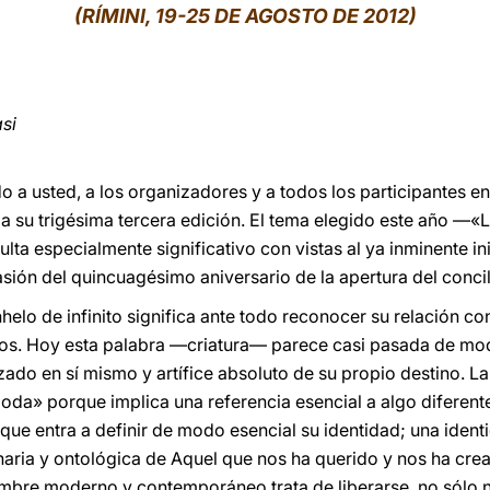
(RÍMINI, 19-25 DE AGOSTO DE 2012)
si
do a usted, a los organizadores y a todos los participantes e
a a su trigésima tercera edición. El tema elegido este año —«
ulta especialmente significativo con vistas al ya inminente in
ión del quincuagésimo aniversario de la apertura del concil
elo de infinito significa ante todo reconocer su relación con
os. Hoy esta palabra —criatura— parece casi pasada de moda
ado en sí mismo y artífice absoluto de su propio destino. L
oda» porque implica una referencia esencial a algo diferent
ue entra a definir de modo esencial su identidad; una identi
naria y ontológica de Aquel que nos ha querido y nos ha cre
ombre moderno y contemporáneo trata de liberarse, no sólo 