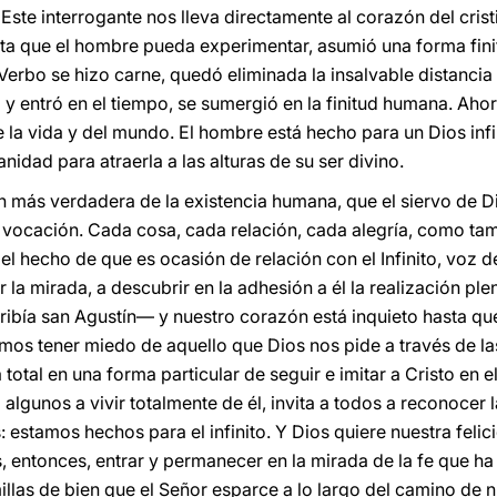
Este interrogante nos lleva directamente al corazón del crist
ta que el hombre pueda experimentar, asumió una forma fini
rbo se hizo carne, quedó eliminada la insalvable distancia ent
lo y entró en el tiempo, se sumergió en la finitud humana. Aho
e la vida y del mundo. El hombre está hecho para un Dios inf
dad para atraerla a las alturas de su ser divino.
 más verdadera de la existencia humana, que el siervo de D
vocación. Cada cosa, cada relación, cada alegría, como tam
 el hecho de que es ocasión de relación con el Infinito, voz
ar la mirada, a descubrir en la adhesión a él la realización p
ibía san Agustín— y nuestro corazón está inquieto hasta qu
bemos tener miedo de aquello que Dios nos pide a través de las
total en una forma particular de seguir e imitar a Cristo en e
 a algunos a vivir totalmente de él, invita a todos a reconocer 
estamos hechos para el infinito. Y Dios quiere nuestra felic
 entonces, entrar y permanecer en la mirada de la fe que ha 
illas de bien que el Señor esparce a lo largo del camino de 