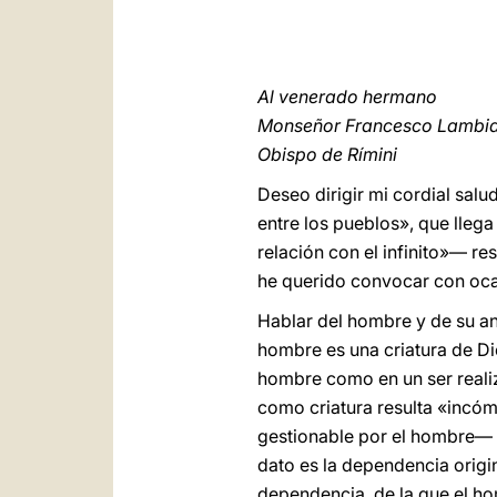
Al venerado hermano
Monseñor Francesco Lambia
Obispo de Rímini
Deseo dirigir mi cordial salu
entre los pueblos», que lleg
relación con el infinito»— res
he querido convocar con ocas
Hablar del hombre y de su anh
hombre es una criatura de Di
hombre como en un ser realiz
como criatura resulta «incóm
gestionable por el hombre— q
dato es la dependencia origi
dependencia, de la que el h