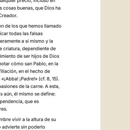
alquier precio, incluso en
as cosas buenas, que Dios ha
Creador.
ión de los que hemos llamado
car todas las falsas
eramente a sí mismo y la
se criatura, dependiente de
miento de ser hijos de Dios
notar cómo san Pablo, en la
filiación, en el hecho de
¡Abba! ¡Padre!» (cf. 8, 15).
pasiones de la carne. A esta,
s aún, él mismo se define:
dependencia, que es
res.
bre vivir a la altura de su
o advierte sin poderlo