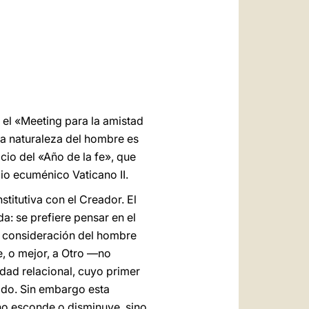
العربيّة
中文
LATINE
n el «Meeting para la amistad
La naturaleza del hombre es
icio del «Año de la fe», que
io ecuménico Vaticano II.
stitutiva con el Creador. El
: se prefiere pensar en el
a consideración del hombre
e, o mejor, a Otro —no
dad relacional, cuyo primer
ado. Sin embargo esta
no esconde o disminuye, sino