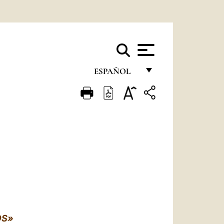
ESPAÑOL
FRANÇAIS
ENGLISH
ITALIANO
PORTUGUÊS
ESPAÑOL
DEUTSCH
POLSKI
OS»